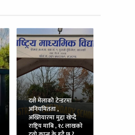
दशै मेलाको टेन्डरमा
अनियमितता ,
अख्तियारमा मुद्दा खेप्दै
राष्ट्रिय माबि , १८ लाखको
दुवो कान्ड के हुदै छ ?