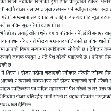
ो खोला नदीघाट खानीको ढुंगा गिटि वालुवाको ठेक्का अन्त
दीमै डोजर चलाएर वालुवा उत्खनन् गर्ने, स्वीकृत दररेट भन्दा 
र्ने गरेको सम्बन्धमा सराङकोट साप्ताहिक र सराङकोट न्यूज डटक
रले छानविन सुरु गरेको वताएको छ ।
त्रै डोजर लगाई खोला थुनेर वहाव परिवर्तन गर्ने, खोरी बनाएर वाल
ाचार प्रकाशन गरे लगत्तै पोखरा महानगर पालिकाले छानविन थालेक
रमा आएको विषय सम्बन्धमा स्पष्टिकरण सोधेको छ । ठेकेदार कम्
िकरणको जवाफ फागुन ७ गते पेश गरेको पाइएको छ । एनिका निर्
भएको छ ।
ँ नै थिएन । डोजर नदीमा चलाएको स्वीकार गरेपनि एनिका निर्
 आएको र त्यसको व्यवस्थापन गर्न डोजर चलाएको दावी गरेको 
क्लिप्सहरु स्पष्टिकरण पत्र सहित महानगरमा पेश गरेको छ तर उक्त फ
 । भिडियोमा डोजर चलिरहँदा पानी संग्लो छ, वहाव परिवर्तन गराइएक
अवस्थाको देखिन्छ ।