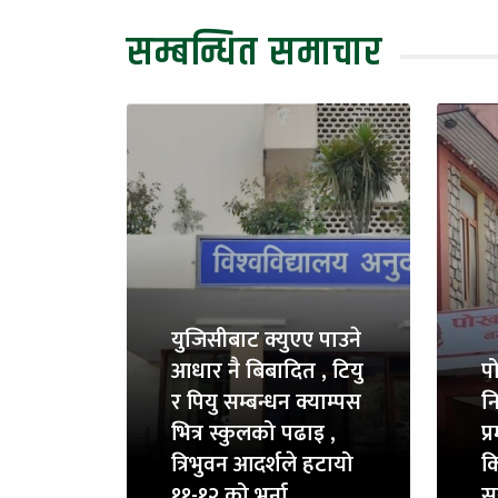
सम्बन्धित समाचार
युजिसीबाट क्युएए पाउने
आधार नै बिबादित , टियु
प
र पियु सम्बन्धन क्याम्पस
नि
भित्र स्कुलको पढाइ ,
प
त्रिभुवन आदर्शले हटायो
क
११-१२ को भर्ना
स