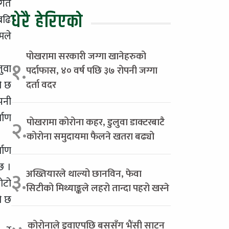
रगत
धेरै हेरिएको
बढि
मले
पोखरामा सरकारी जग्गा खानेहरुको
१.
ुवा
पर्दाफास, ४० वर्ष पछि ३७ रोपनी जग्गा
ो छ
दर्ता वदर
पनी
माण
पोखरामा कोरोना कहर, डुलुवा डाक्टरबाटै
२.
कोरोना समुदायमा फैलने खतरा बढ्यो
माण
छ ।
अख्तियारले थाल्यो छानविन, फेवा
३.
ोटो
सिटीको मिथ्याङ्कले लहरो तान्दा पहरो खस्ने
ो छ
कोरोनाले डुवाएपछि बससँग भैंसी साट्न