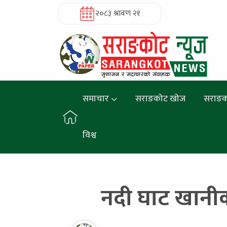
२०८३ श्रावण २१
समाचार
सराङकोट खोज
सराङक
विश्व
नदी घाट खानीक