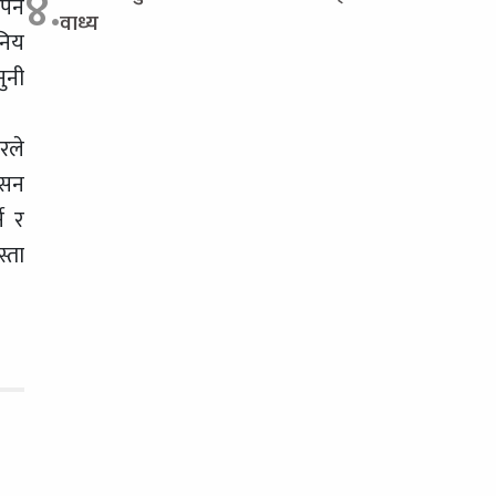
४.
्ने
वाध्य
निय
ुनी
रले
ासन
े र
्ता