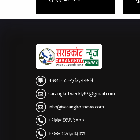
पोखरा - ८, न्युरोड, कास्की
sarangkotweekly63@gmail.com
info@sarangkotnews.com
+९७७०६१४४५०००
+९७७ ९८५६०३३३९१