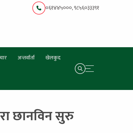
०६१४४५०००, ९८५६०३३३९१
चार
अन्तर्वार्ता
खेलकुद
रा छानविन सुरु