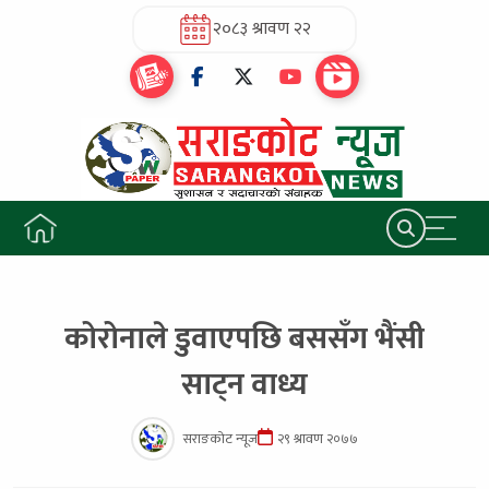
२०८३ श्रावण २२
कोरोनाले डुवाएपछि बससँग भैंसी
साट्न वाध्य
सराङकोट न्यूज
२९ श्रावण २०७७