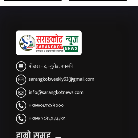
पोखरा - ८, न्युरोड, कास्की
sarangkotweekly63@gmail.com
info@sarangkotnews.com
+९७७०६१४४५०००
+९७७ ९८५६०३३३९१
हाम्रो समूह