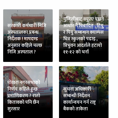
युजिसीबाट क्युएए पाउने
सरकारी कर्मचारी निजि
आधार नै बिबादित , टियु
अस्पतालका प्रबन्ध
र पियु सम्बन्धन क्याम्पस
निर्देशक ! मापदण्ड
भित्र स्कुलको पढाइ ,
अनुसार कहिले चल्छ
त्रिभुवन आदर्शले हटायो
निजि अस्पताल ?
११-१२ को भर्ना
पोखरा नगरसभाको
निर्णय कहिले हुन्छ
सुचना अधिकारी
प्रमाणिकरण ? रातो
सम्बन्धी निर्देशन
कितावको पनि छैन
कार्यान्वयन गर्न राष्ट्र
सुरसार
बैकको ताकेता