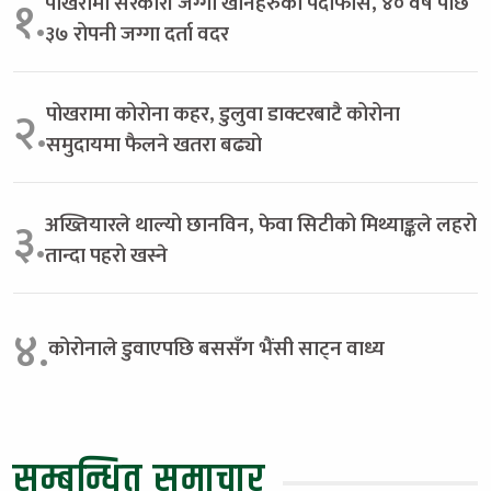
पोखरामा सरकारी जग्गा खानेहरुको पर्दाफास, ४० वर्ष पछि
१.
३७ रोपनी जग्गा दर्ता वदर
पोखरामा कोरोना कहर, डुलुवा डाक्टरबाटै कोरोना
२.
समुदायमा फैलने खतरा बढ्यो
अख्तियारले थाल्यो छानविन, फेवा सिटीको मिथ्याङ्कले लहरो
३.
तान्दा पहरो खस्ने
४.
कोरोनाले डुवाएपछि बससँग भैंसी साट्न वाध्य
सम्बन्धित समाचार