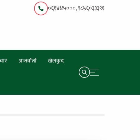
०६१४४५०००, ९८५६०३३३९१
चार
अन्तर्वार्ता
खेलकुद