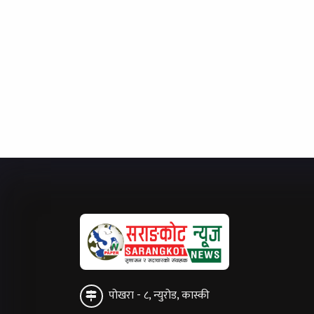
पोखरा - ८, न्युरोड, कास्की