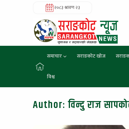
२०८३ श्रावण २३
समाचार
सराङकोट खोज
सराङक
विश्व
Author:
विन्दु राज सापको