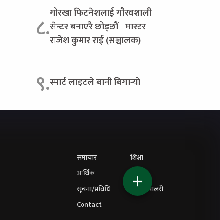
गोरखा फिटनेशलाई गौरवशाली
८.
सेन्टर बनाएरै छोड्छौं –मास्टर
राजेश कुमार राई (सञ्चालक)
९.
स्मार्ट लाइटले बानी बिगार्‍याे
समाचार
शिक्षा
आर्थिक
विचार
सूचना/प्रविधि
फोटो ग्यालरी
Contact