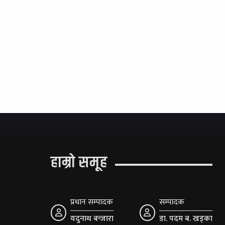
हाम्रो समूह
प्रधान सम्पादक
सम्पादक
यदुनाथ बन्जारा
डा. पदम ब. खड्का