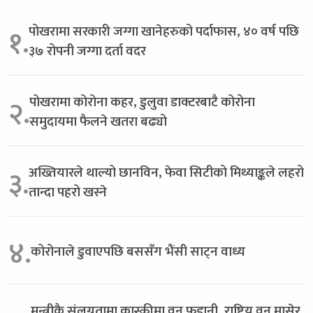
पोखरामा सरकारी जग्गा खानेहरुको पर्दाफास, ४० वर्ष पछि
१.
३७ रोपनी जग्गा दर्ता वदर
पोखरामा कोरोना कहर, डुलुवा डाक्टरबाटै कोरोना
२.
समुदायमा फैलने खतरा बढ्यो
अख्तियारले थाल्यो छानविन, फेवा सिटीको मिथ्याङ्कले लहरो
३.
तान्दा पहरो खस्ने
४.
कोरोनाले डुवाएपछि बससँग भैंसी साट्न वाध्य
मन्त्रीकै संलग्नतामा कास्कीमा वन फडानी, राष्ट्रिय वन मासेर