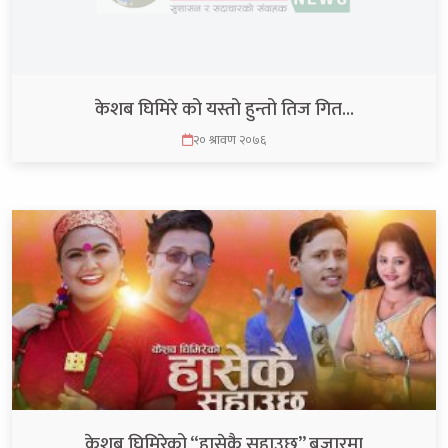
केशब घिमिरे को यस्तो हुन्तो तिज गित…
२० श्रावण २०७६
केशब घिमिरेको “हासेकै सुहाउछ” बजारमा