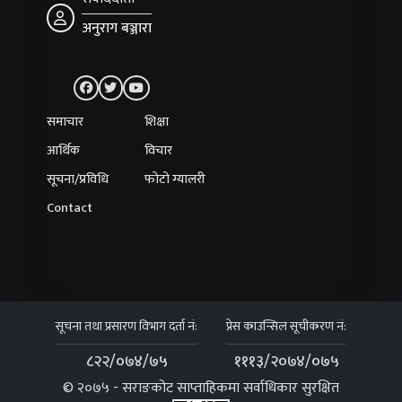
अनुराग बञ्जारा
समाचार
शिक्षा
आर्थिक
विचार
सूचना/प्रविधि
फोटो ग्यालरी
Contact
सूचना तथा प्रसारण विभाग दर्ता नं:
प्रेस काउन्सिल सूचीकरण नं:
८२२/०७४/७५
१११३/२०७४/०७५
© २०७५ - सराङकोट साप्ताहिकमा सर्वाधिकार सुरक्षित