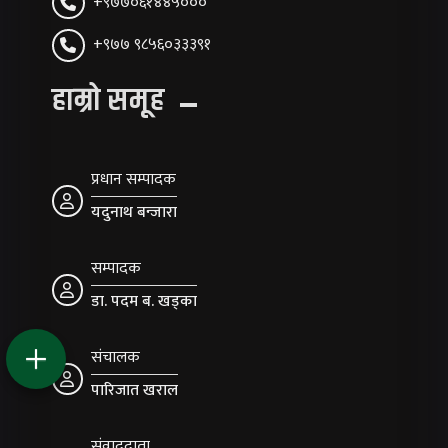
+९७७०६१४४५०००
+९७७ ९८५६०३३३९१
हाम्रो समूह
प्रधान सम्पादक
यदुनाथ बन्जारा
सम्पादक
डा. पदम ब. खड्का
संचालक
पारिजात खराल
संवाददाता