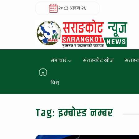
२०८३ श्रावण २४
समाचार
सराङकोट खोज
सराङक
विश्व
Tag:
इम्बोस्ड नम्बर