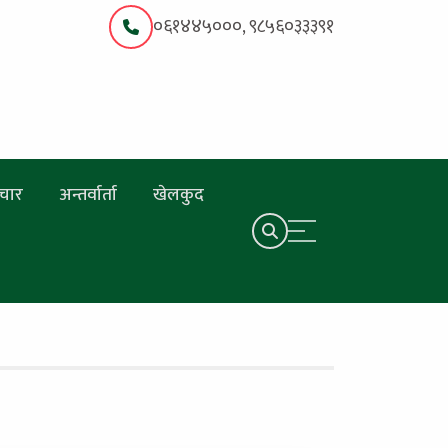
०६१४४५०००, ९८५६०३३३९१
चार
अन्तर्वार्ता
खेलकुद