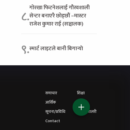
गोरखा फिटनेशलाई गौरवशाली
८.
सेन्टर बनाएरै छोड्छौं –मास्टर
राजेश कुमार राई (सञ्चालक)
९.
स्मार्ट लाइटले बानी बिगार्‍याे
समाचार
शिक्षा
आर्थिक
विचार
सूचना/प्रविधि
फोटो ग्यालरी
Contact