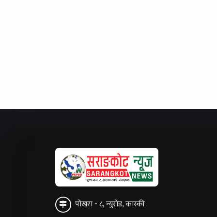
पोखरा - ८, न्युरोड, कास्की