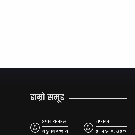
हाम्रो समूह
प्रधान सम्पादक
सम्पादक
यदुनाथ बन्जारा
डा. पदम ब. खड्का