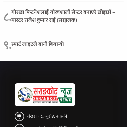
गोरखा फिटनेशलाई गौरवशाली सेन्टर बनाएरै छोड्छौं –
८.
मास्टर राजेश कुमार राई (सञ्चालक)
९.
स्मार्ट लाइटले बानी बिगार्‍याे
पोखरा - ८, न्युरोड, कास्की