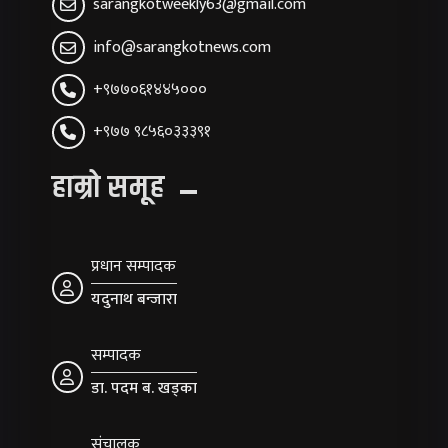
sarangkotweekly63@gmail.com
info@sarangkotnews.com
+९७७०६१४४५०००
+९७७ ९८५६०३३३९१
हाम्रो समूह
प्रधान सम्पादक
यदुनाथ बन्जारा
सम्पादक
डा. पदम ब. खड्का
संचालक