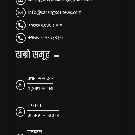
info@sarangkotnews.com
+९७७०६१४४५०००
+९७७ ९८५६०३३३९१
हाम्रो समूह
प्रधान सम्पादक
यदुनाथ बन्जारा
सम्पादक
डा. पदम ब. खड्का
संचालक