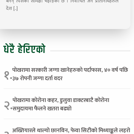
बनेन् त्यसको समिक्षा भइरहेको छ । निर्वाचित जन प्रतिनिधिहरुले
देश [..]
धेरै हेरिएको
पोखरामा सरकारी जग्गा खानेहरुको पर्दाफास, ४० वर्ष पछि
१.
३७ रोपनी जग्गा दर्ता वदर
पोखरामा कोरोना कहर, डुलुवा डाक्टरबाटै कोरोना
२.
समुदायमा फैलने खतरा बढ्यो
अख्तियारले थाल्यो छानविन, फेवा सिटीको मिथ्याङ्कले लहरो