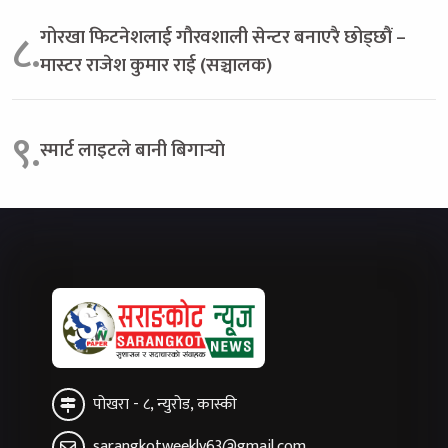
गोरखा फिटनेशलाई गौरवशाली सेन्टर बनाएरै छोड्छौं –
८.
मास्टर राजेश कुमार राई (सञ्चालक)
९.
स्मार्ट लाइटले बानी बिगार्‍याे
पोखरा - ८, न्युरोड, कास्की
sarangkotweekly63@gmail.com