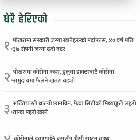
धेरै हेरिएको
पोखरामा सरकारी जग्गा खानेहरुको पर्दाफास, ४० वर्ष पछि
१.
३७ रोपनी जग्गा दर्ता वदर
पोखरामा कोरोना कहर, डुलुवा डाक्टरबाटै कोरोना
२.
समुदायमा फैलने खतरा बढ्यो
अख्तियारले थाल्यो छानविन, फेवा सिटीको मिथ्याङ्कले लहरो
३.
तान्दा पहरो खस्ने
४.
कोरोनाले डुवाएपछि बससँग भैंसी साट्न वाध्य