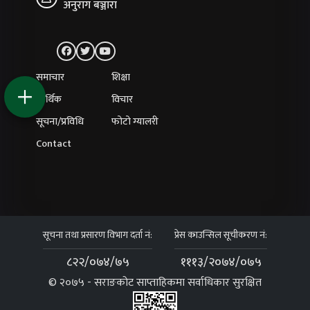
अनुराग बञ्जारा
समाचार
शिक्षा
आर्थिक
विचार
सूचना/प्रविधि
फोटो ग्यालरी
Contact
सूचना तथा प्रसारण विभाग दर्ता नं:
प्रेस काउन्सिल सूचीकरण नं:
८२२/०७४/७५
१११३/२०७४/०७५
© २०७५ - सराङकोट साप्ताहिकमा सर्वाधिकार सुरक्षित