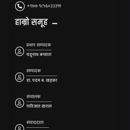
+९७७ ९८५६०३३३९१
हाम्रो समूह
प्रधान सम्पादक
यदुनाथ बन्जारा
सम्पादक
डा. पदम ब. खड्का
संचालक
पारिजात खराल
संवाददाता