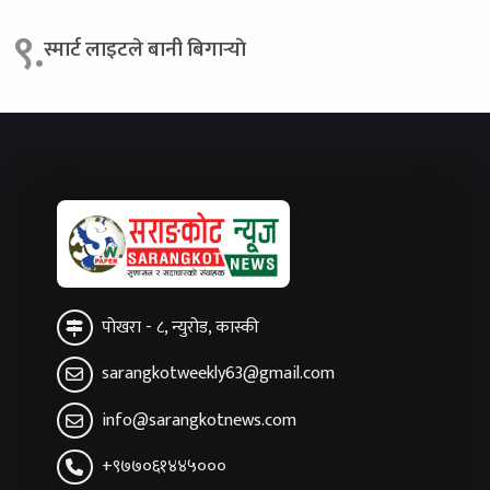
९.
स्मार्ट लाइटले बानी बिगार्‍याे
पोखरा - ८, न्युरोड, कास्की
sarangkotweekly63@gmail.com
info@sarangkotnews.com
+९७७०६१४४५०००