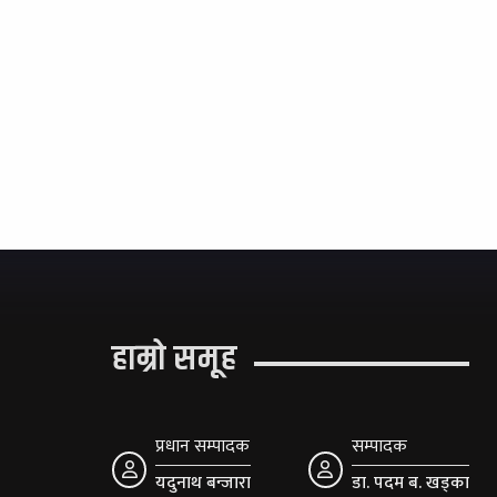
हाम्रो समूह
प्रधान सम्पादक
सम्पादक
यदुनाथ बन्जारा
डा. पदम ब. खड्का