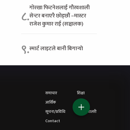
गोरखा फिटनेशलाई गौरवशाली
८.
सेन्टर बनाएरै छोड्छौं –मास्टर
राजेश कुमार राई (सञ्चालक)
९.
स्मार्ट लाइटले बानी बिगार्‍याे
समाचार
शिक्षा
आर्थिक
विचार
सूचना/प्रविधि
फोटो ग्यालरी
Contact