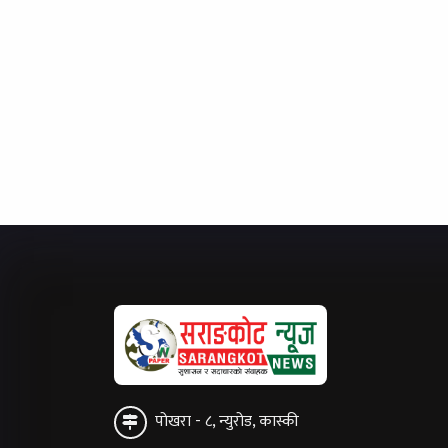
पोखरा - ८, न्युरोड, कास्की