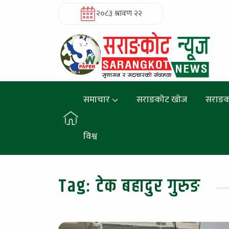
२०८३ श्रावण २२
समाचार
सराङकोट खोज
सराङक
विश्व
Tag:
टेक बहादुर गुरुङ