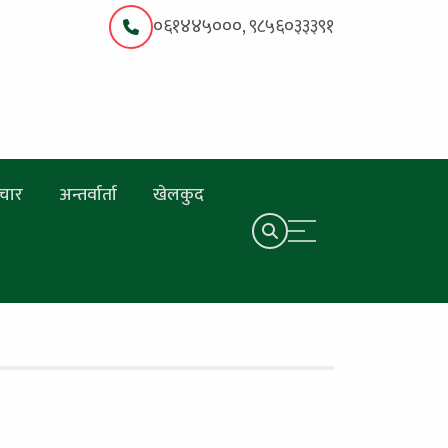
०६१४४५०००, ९८५६०३३३९१
चार
अन्तर्वार्ता
खेलकुद