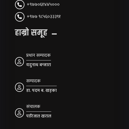
+९७७०६१४४५०००
+९७७ ९८५६०३३३९१
हाम्रो समूह
प्रधान सम्पादक
यदुनाथ बन्जारा
सम्पादक
डा. पदम ब. खड्का
संचालक
पारिजात खराल