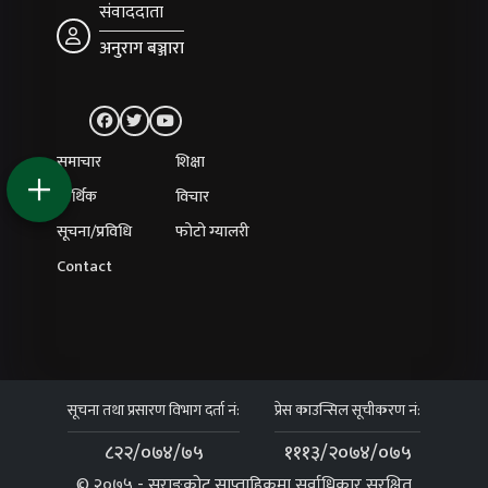
संवाददाता
अनुराग बञ्जारा
समाचार
शिक्षा
आर्थिक
विचार
सूचना/प्रविधि
फोटो ग्यालरी
Contact
सूचना तथा प्रसारण विभाग दर्ता नं:
प्रेस काउन्सिल सूचीकरण नं:
८२२/०७४/७५
१११३/२०७४/०७५
© २०७५ - सराङकोट साप्ताहिकमा सर्वाधिकार सुरक्षित