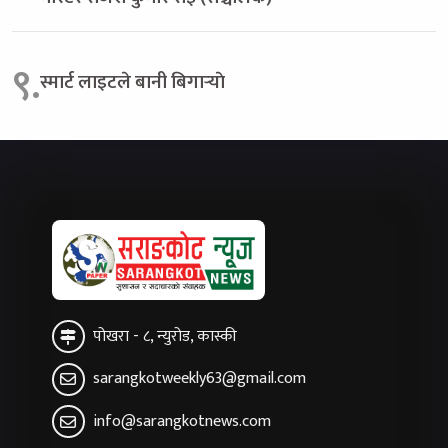
९.
स्मार्ट लाइटले बानी बिगार्‍याे
पोखरा - ८, न्युरोड, कास्की
sarangkotweekly63@gmail.com
info@sarangkotnews.com