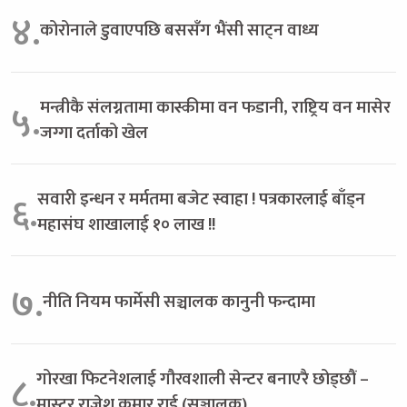
४.
कोरोनाले डुवाएपछि बससँग भैंसी साट्न वाध्य
मन्त्रीकै संलग्नतामा कास्कीमा वन फडानी, राष्ट्रिय वन मासेर
५.
जग्गा दर्ताको खेल
सवारी इन्धन र मर्मतमा बजेट स्वाहा ! पत्रकारलाई बाँड्न
६.
महासंघ शाखालाई १० लाख !!
७.
नीति नियम फार्मेसी सञ्चालक कानुनी फन्दामा
गोरखा फिटनेशलाई गौरवशाली सेन्टर बनाएरै छोड्छौं –
८.
मास्टर राजेश कुमार राई (सञ्चालक)