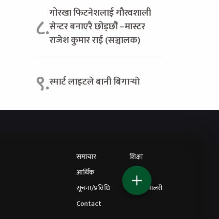
गोरखा फिटनेशलाई गौरवशाली
८.
सेन्टर बनाएरै छोड्छौं –मास्टर
राजेश कुमार राई (सञ्चालक)
९.
स्मार्ट लाइटले बानी बिगार्‍याे
समाचार
शिक्षा
आर्थिक
विचार
सूचना/प्रविधि
फोटो ग्यालरी
Contact