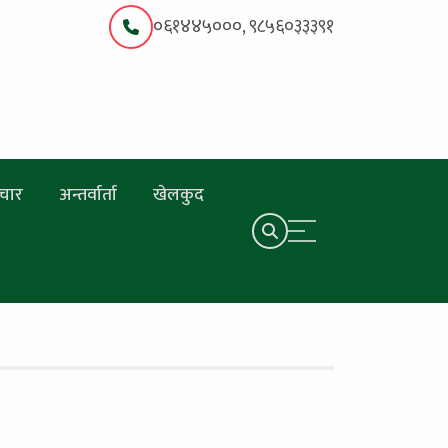
०६१४४५०००, ९८५६०३३३९१
चार
अन्तर्वार्ता
खेलकुद