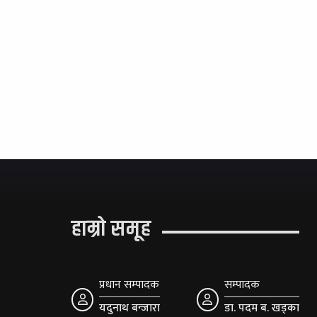
हाम्रो समूह
प्रधान सम्पादक
सम्पादक
यदुनाथ बन्जारा
डा. पदम ब. खड्का