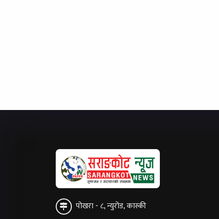
पोखरा - ८, न्युरोड, कास्की