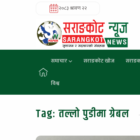
२०८३ श्रावण २२
समाचार
सराङकोट खोज
सराङक
विश्व
Tag:
तल्लो पुडीमा ग्रेबल