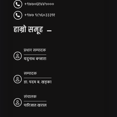
+९७७०६१४४५०००
+९७७ ९८५६०३३३९१
हाम्रो समूह
प्रधान सम्पादक
यदुनाथ बन्जारा
सम्पादक
डा. पदम ब. खड्का
संचालक
पारिजात खराल