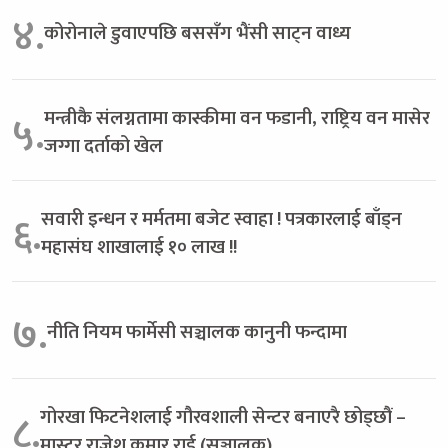
४.
कोरोनाले डुवाएपछि बससँग भैंसी साट्न वाध्य
मन्त्रीकै संलग्नतामा कास्कीमा वन फडानी, राष्ट्रिय वन मासेर
५.
जग्गा दर्ताको खेल
सवारी इन्धन र मर्मतमा बजेट स्वाहा ! पत्रकारलाई बाँड्न
६.
महासंघ शाखालाई १० लाख !!
७.
नीति नियम फार्मेसी सञ्चालक कानुनी फन्दामा
गोरखा फिटनेशलाई गौरवशाली सेन्टर बनाएरै छोड्छौं –
८.
मास्टर राजेश कुमार राई (सञ्चालक)