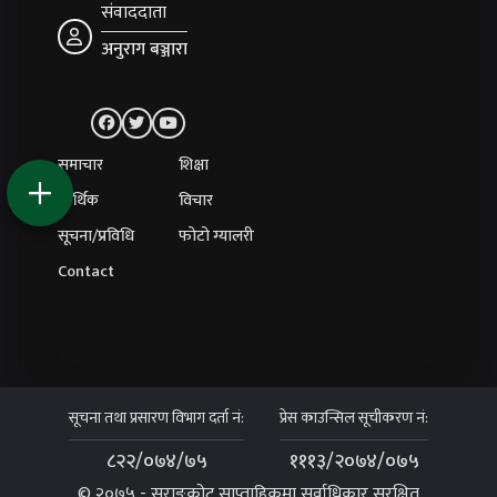
संवाददाता
अनुराग बञ्जारा
समाचार
शिक्षा
आर्थिक
विचार
सूचना/प्रविधि
फोटो ग्यालरी
Contact
सूचना तथा प्रसारण विभाग दर्ता नं:
प्रेस काउन्सिल सूचीकरण नं:
८२२/०७४/७५
१११३/२०७४/०७५
© २०७५ - सराङकोट साप्ताहिकमा सर्वाधिकार सुरक्षित