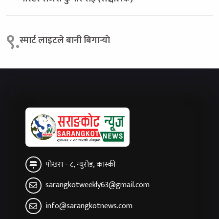
९.
स्मार्ट लाइटले बानी बिगार्‍याे
पोखरा - ८, न्युरोड, कास्की
sarangkotweekly63@gmail.com
info@sarangkotnews.com