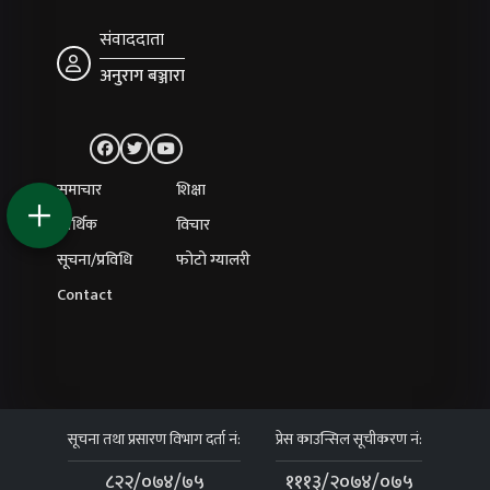
संवाददाता
अनुराग बञ्जारा
समाचार
शिक्षा
आर्थिक
विचार
सूचना/प्रविधि
फोटो ग्यालरी
Contact
सूचना तथा प्रसारण विभाग दर्ता नं:
प्रेस काउन्सिल सूचीकरण नं:
८२२/०७४/७५
१११३/२०७४/०७५