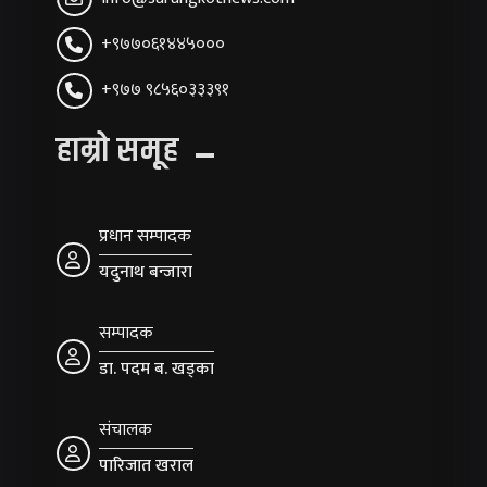
+९७७०६१४४५०००
+९७७ ९८५६०३३३९१
हाम्रो समूह
प्रधान सम्पादक
यदुनाथ बन्जारा
सम्पादक
डा. पदम ब. खड्का
संचालक
पारिजात खराल