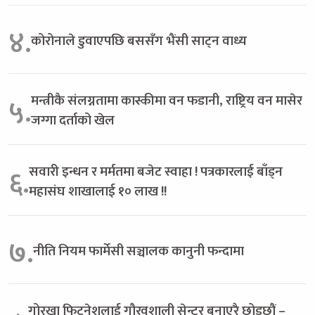
४.
कोरोनाले डुवाएपछि बससँग भैंसी साट्न वाध्य
मन्त्रीकै संलग्नतामा कास्कीमा वन फडानी, राष्ट्रिय वन मासेर
५.
जग्गा दर्ताको खेल
सवारी इन्धन र मर्मतमा बजेट स्वाहा ! पत्रकारलाई बाँड्न
६.
महासंघ शाखालाई १० लाख !!
७.
नीति नियम फार्मेसी सञ्चालक कानुनी फन्दामा
गोरखा फिटनेशलाई गौरवशाली सेन्टर बनाएरै छोड्छौं –