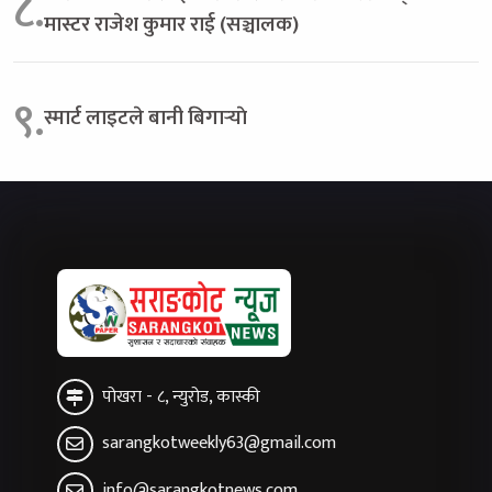
८.
मास्टर राजेश कुमार राई (सञ्चालक)
९.
स्मार्ट लाइटले बानी बिगार्‍याे
पोखरा - ८, न्युरोड, कास्की
sarangkotweekly63@gmail.com
info@sarangkotnews.com