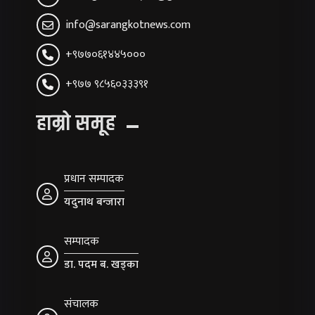
info@sarangkotnews.com
+९७७०६१४४५०००
+९७७ ९८५६०३३३९१
हाम्रो समूह
प्रधान सम्पादक
यदुनाथ बन्जारा
सम्पादक
डा. पदम ब. खड्का
संचालक