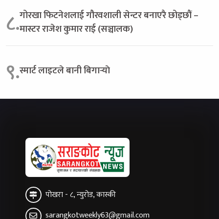
गोरखा फिटनेशलाई गौरवशाली सेन्टर बनाएरै छोड्छौं –
८.
मास्टर राजेश कुमार राई (सञ्चालक)
९.
स्मार्ट लाइटले बानी बिगार्‍याे
पोखरा - ८, न्युरोड, कास्की
sarangkotweekly63@gmail.com