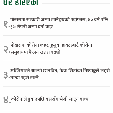
धेरै हेरिएको
पोखरामा सरकारी जग्गा खानेहरुको पर्दाफास, ४० वर्ष पछि
१.
३७ रोपनी जग्गा दर्ता वदर
पोखरामा कोरोना कहर, डुलुवा डाक्टरबाटै कोरोना
२.
समुदायमा फैलने खतरा बढ्यो
अख्तियारले थाल्यो छानविन, फेवा सिटीको मिथ्याङ्कले लहरो
३.
तान्दा पहरो खस्ने
४.
कोरोनाले डुवाएपछि बससँग भैंसी साट्न वाध्य