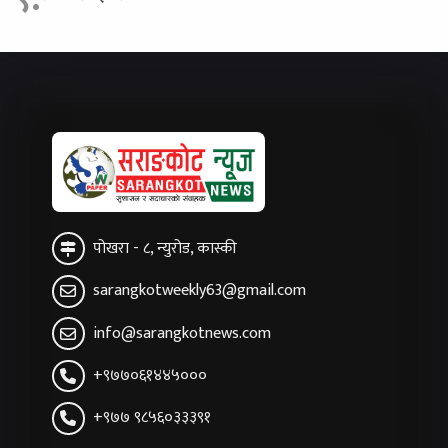
पोखरा - ८, न्युरोड, कास्की
sarangkotweekly63@gmail.com
info@sarangkotnews.com
+९७७०६१४४५०००
+९७७ ९८५६०३३३९१