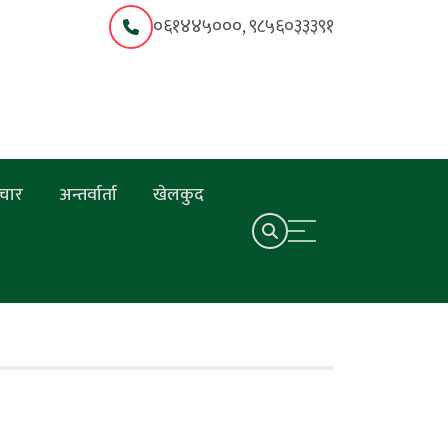
०६१४४५०००, ९८५६०३३३९१
चार
अन्तर्वार्ता
खेलकुद