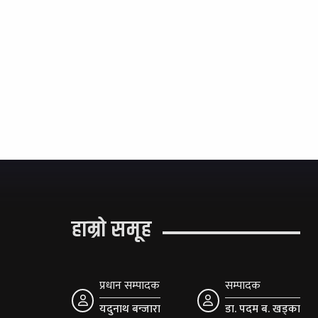
हाम्रो समूह
प्रधान सम्पादक
सम्पादक
यदुनाथ बन्जारा
डा. पदम ब. खड्का