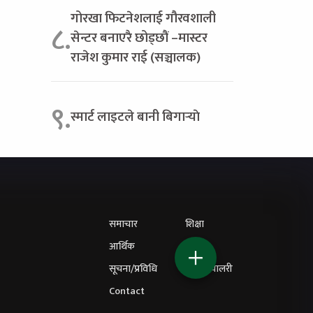
गोरखा फिटनेशलाई गौरवशाली
८.
सेन्टर बनाएरै छोड्छौं –मास्टर
राजेश कुमार राई (सञ्चालक)
९.
स्मार्ट लाइटले बानी बिगार्‍याे
समाचार
शिक्षा
आर्थिक
विचार
सूचना/प्रविधि
फोटो ग्यालरी
Contact