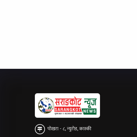
पोखरा - ८, न्युरोड, कास्की