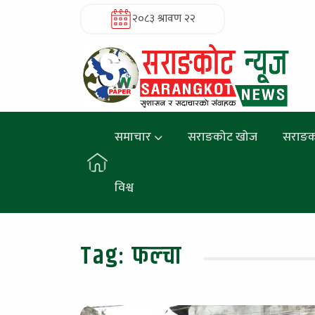
२०८३ श्रावण २२
समाचार
सराङकोट खोज
सराङक
विश्व
Tag:
फल्चा