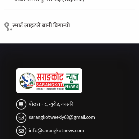
९.
स्मार्ट लाइटले बानी बिगार्‍याे
पोखरा - ८, न्युरोड, कास्की
sarangkotweekly63@gmail.com
info@sarangkotnews.com