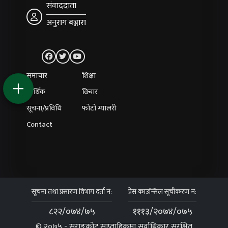
संवाददाता
अनुराग बञ्जारा
समाचार
शिक्षा
आर्थिक
विचार
सूचना/प्रविधि
फोटो ग्यालरी
Contact
सूचना तथा प्रसारण विभाग दर्ता नं:
प्रेस काउन्सिल सूचीकरण नं:
८२२/०७४/७५
१११३/२०७४/०७५
© २०७५ - सराङकोट साप्ताहिकमा सर्वाधिकार सुरक्षित