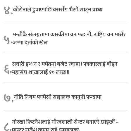
४.
कोरोनाले डुवाएपछि बससँग भैंसी साट्न वाध्य
मन्त्रीकै संलग्नतामा कास्कीमा वन फडानी, राष्ट्रिय वन मासेर
५.
जग्गा दर्ताको खेल
सवारी इन्धन र मर्मतमा बजेट स्वाहा ! पत्रकारलाई बाँड्न
६.
महासंघ शाखालाई १० लाख !!
७.
नीति नियम फार्मेसी सञ्चालक कानुनी फन्दामा
गोरखा फिटनेशलाई गौरवशाली सेन्टर बनाएरै छोड्छौं –
८.
मास्टर राजेश कुमार राई (सञ्चालक)