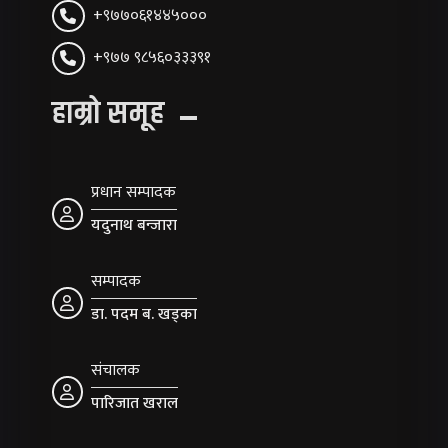
+९७७०६१४४५०००
+९७७ ९८५६०३३३९१
हाम्रो समूह
प्रधान सम्पादक
यदुनाथ बन्जारा
सम्पादक
डा. पदम ब. खड्का
संचालक
पारिजात खराल