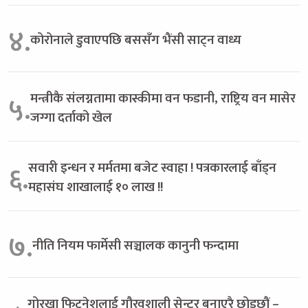
४.
कोरोनाले डुवाएपछि बससँग भैंसी साट्न वाध्य
मन्त्रीकै संलग्नतामा कास्कीमा वन फडानी, राष्ट्रिय वन मासेर
५.
जग्गा दर्ताको खेल
सवारी इन्धन र मर्मतमा बजेट स्वाहा ! पत्रकारलाई बाँड्न
६.
महासंघ शाखालाई १० लाख !!
७.
नीति नियम फार्मेसी सञ्चालक कानुनी फन्दामा
गोरखा फिटनेशलाई गौरवशाली सेन्टर बनाएरै छोड्छौं –