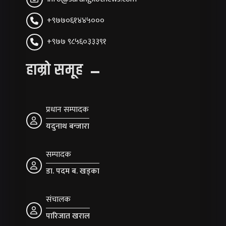
+९७७०६१४४५०००
+९७७ ९८५६०३३३९१
हाम्रो समूह
प्रधान सम्पादक
यदुनाथ बन्जारा
सम्पादक
डा. पदम ब. खड्का
संचालक
पारिजात खराल