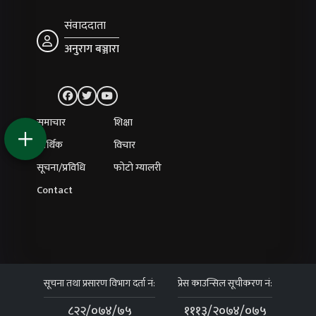
संवाददाता
अनुराग बञ्जारा
समाचार
शिक्षा
आर्थिक
विचार
सूचना/प्रविधि
फोटो ग्यालरी
Contact
सूचना तथा प्रसारण विभाग दर्ता नं:
प्रेस काउन्सिल सूचीकरण नं:
८२२/०७४/७५
१११३/२०७४/०७५