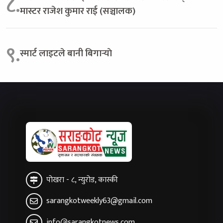
८.
मास्टर राजेश कुमार राई (सञ्चालक)
९.
स्मार्ट लाइटले बानी बिगार्‍याे
पोखरा - ८, न्युरोड, कास्की
sarangkotweekly63@gmail.com
info@sarangkotnews.com