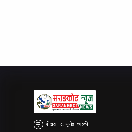
पोखरा - ८, न्युरोड, कास्की