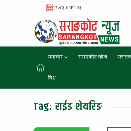
२०८३ श्रावण २३
समाचार
सराङकोट खोज
सराङक
विश्व
Tag:
राईड शेयरिङ