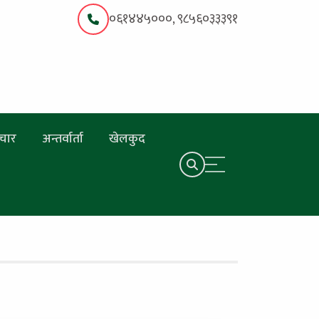
०६१४४५०००, ९८५६०३३३९१
चार
अन्तर्वार्ता
खेलकुद