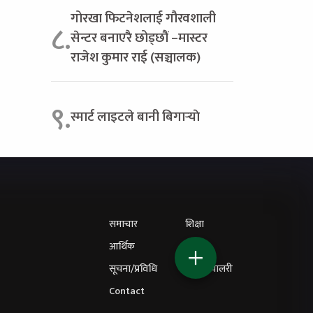
गोरखा फिटनेशलाई गौरवशाली
८.
सेन्टर बनाएरै छोड्छौं –मास्टर
राजेश कुमार राई (सञ्चालक)
९.
स्मार्ट लाइटले बानी बिगार्‍याे
समाचार
शिक्षा
आर्थिक
विचार
सूचना/प्रविधि
फोटो ग्यालरी
Contact