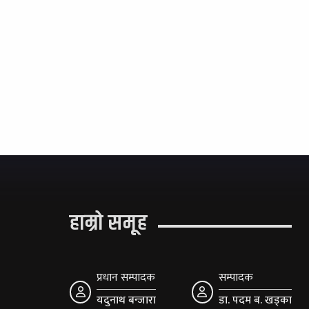
हाम्रो समूह
प्रधान सम्पादक
सम्पादक
यदुनाथ बन्जारा
डा. पदम ब. खड्का