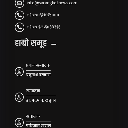
info@sarangkotnews.com
+९७७०६१४४५०००
+९७७ ९८५६०३३३९१
हाम्रो समूह
प्रधान सम्पादक
यदुनाथ बन्जारा
सम्पादक
डा. पदम ब. खड्का
संचालक
पारिजात खराल