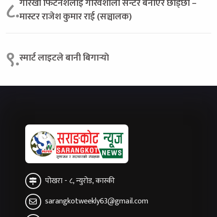
गोरखा फिटनेशलाई गौरवशाली सेन्टर बनाएरै छोड्छौं –
८.
मास्टर राजेश कुमार राई (सञ्चालक)
९.
स्मार्ट लाइटले बानी बिगार्‍याे
पोखरा - ८, न्युरोड, कास्की
sarangkotweekly63@gmail.com