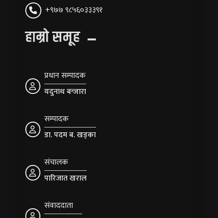
+९७७ ९८५६०३३३९१
हाम्रो समूह
प्रधान सम्पादक
यदुनाथ बन्जारा
सम्पादक
डा. पदम ब. खड्का
संचालक
पारिजात खराल
संवाददाता