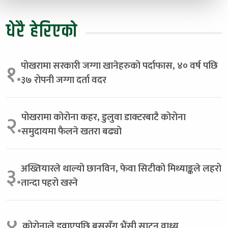
धेरै हेरिएको
पोखरामा सरकारी जग्गा खानेहरुको पर्दाफास, ४० वर्ष पछि
१.
३७ रोपनी जग्गा दर्ता वदर
पोखरामा कोरोना कहर, डुलुवा डाक्टरबाटै कोरोना
२.
समुदायमा फैलने खतरा बढ्यो
अख्तियारले थाल्यो छानविन, फेवा सिटीको मिथ्याङ्कले लहरो
३.
तान्दा पहरो खस्ने
४.
कोरोनाले डुवाएपछि बससँग भैंसी साट्न वाध्य