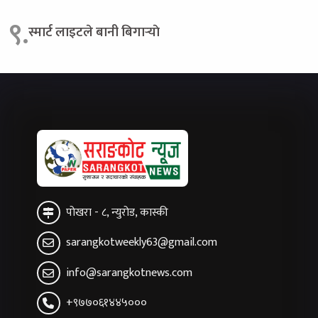
९.
स्मार्ट लाइटले बानी बिगार्‍याे
पोखरा - ८, न्युरोड, कास्की
sarangkotweekly63@gmail.com
info@sarangkotnews.com
+९७७०६१४४५०००