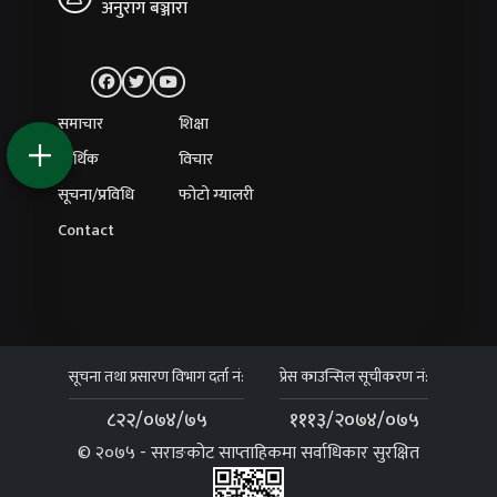
अनुराग बञ्जारा
समाचार
शिक्षा
आर्थिक
विचार
सूचना/प्रविधि
फोटो ग्यालरी
Contact
सूचना तथा प्रसारण विभाग दर्ता नं:
प्रेस काउन्सिल सूचीकरण नं:
८२२/०७४/७५
१११३/२०७४/०७५
© २०७५ - सराङकोट साप्ताहिकमा सर्वाधिकार सुरक्षित