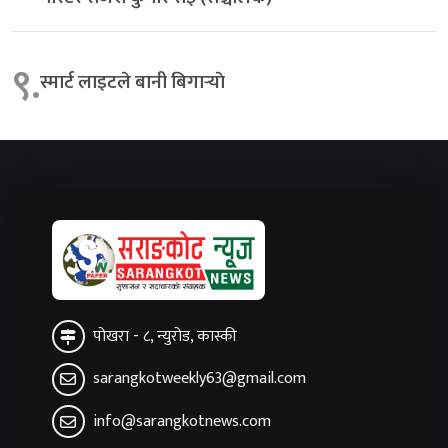
९.
स्मार्ट लाइटले बानी बिगार्‍याे
पोखरा - ८, न्युरोड, कास्की
sarangkotweekly63@gmail.com
info@sarangkotnews.com