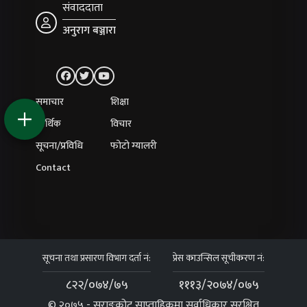
संवाददाता
अनुराग बञ्जारा
समाचार
शिक्षा
आर्थिक
विचार
सूचना/प्रविधि
फोटो ग्यालरी
Contact
सूचना तथा प्रसारण विभाग दर्ता नं:
प्रेस काउन्सिल सूचीकरण नं:
८२२/०७४/७५
१११३/२०७४/०७५
© २०७५ - सराङकोट साप्ताहिकमा सर्वाधिकार सुरक्षित