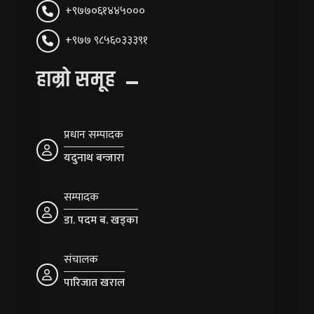
+९७७०६१४४५०००
+९७७ ९८५६०३३३९१
हाम्रो समूह
प्रधान सम्पादक
यदुनाथ बन्जारा
सम्पादक
डा. पदम ब. खड्का
संचालक
पारिजात खराल