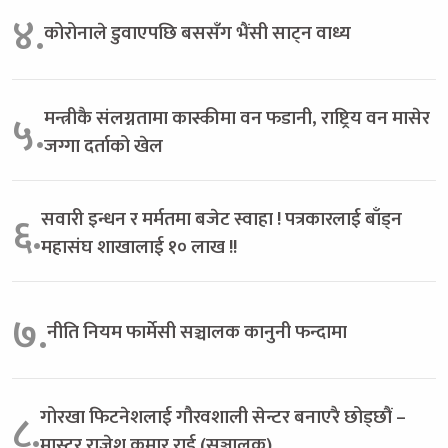
४.
कोरोनाले डुवाएपछि बससँग भैंसी साट्न वाध्य
मन्त्रीकै संलग्नतामा कास्कीमा वन फडानी, राष्ट्रिय वन मासेर
५.
जग्गा दर्ताको खेल
सवारी इन्धन र मर्मतमा बजेट स्वाहा ! पत्रकारलाई बाँड्न
६.
महासंघ शाखालाई १० लाख !!
७.
नीति नियम फार्मेसी सञ्चालक कानुनी फन्दामा
गोरखा फिटनेशलाई गौरवशाली सेन्टर बनाएरै छोड्छौं –
८.
मास्टर राजेश कुमार राई (सञ्चालक)