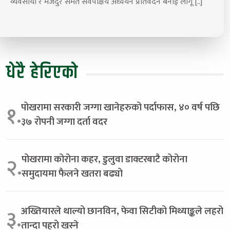
व्यवसायी र मजदुर समेत सर्वपक्षिय अध्ययन प्रतिवेदन बनाई लागू [..]
धेरै हेरिएको
पोखरामा सरकारी जग्गा खानेहरुको पर्दाफास, ४० वर्ष पछि
१.
३७ रोपनी जग्गा दर्ता वदर
पोखरामा कोरोना कहर, डुलुवा डाक्टरबाटै कोरोना
२.
समुदायमा फैलने खतरा बढ्यो
अख्तियारले थाल्यो छानविन, फेवा सिटीको मिथ्याङ्कले लहरो
३.
तान्दा पहरो खस्ने