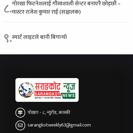
गोरखा फिटनेशलाई गौरवशाली सेन्टर बनाएरै छोड्छौं –
८.
मास्टर राजेश कुमार राई (सञ्चालक)
९.
स्मार्ट लाइटले बानी बिगार्‍याे
पोखरा - ८, न्युरोड, कास्की
sarangkotweekly63@gmail.com