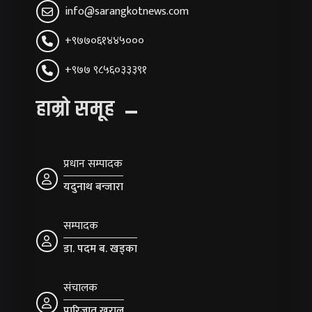
info@sarangkotnews.com
+९७७०६१४४५०००
+९७७ ९८५६०३३३९१
हाम्रो समूह
प्रधान सम्पादक
यदुनाथ बन्जारा
सम्पादक
डा. पदम ब. खड्का
संचालक
पारिजात खराल