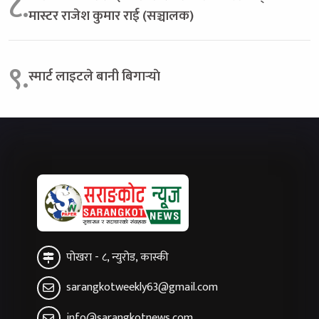
८.
मास्टर राजेश कुमार राई (सञ्चालक)
९.
स्मार्ट लाइटले बानी बिगार्‍याे
पोखरा - ८, न्युरोड, कास्की
sarangkotweekly63@gmail.com
info@sarangkotnews.com