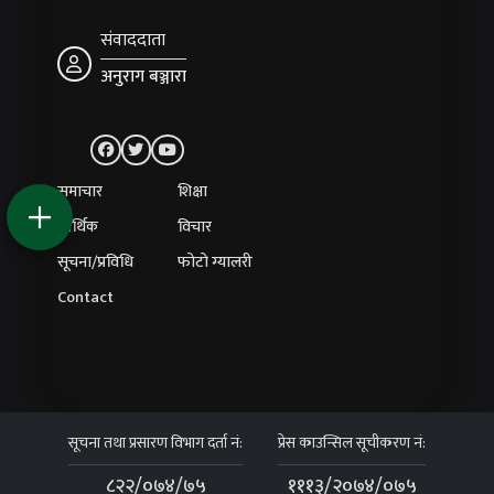
संवाददाता
अनुराग बञ्जारा
समाचार
शिक्षा
आर्थिक
विचार
सूचना/प्रविधि
फोटो ग्यालरी
Contact
सूचना तथा प्रसारण विभाग दर्ता नं:
प्रेस काउन्सिल सूचीकरण नं:
८२२/०७४/७५
१११३/२०७४/०७५