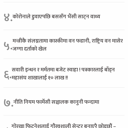
४.
कोरोनाले डुवाएपछि बससँग भैंसी साट्न वाध्य
मन्त्रीकै संलग्नतामा कास्कीमा वन फडानी, राष्ट्रिय वन मासेर
५.
जग्गा दर्ताको खेल
सवारी इन्धन र मर्मतमा बजेट स्वाहा ! पत्रकारलाई बाँड्न
६.
महासंघ शाखालाई १० लाख !!
७.
नीति नियम फार्मेसी सञ्चालक कानुनी फन्दामा
गोरखा फिटनेशलाई गौरवशाली सेन्टर बनाएरै छोड्छौं –