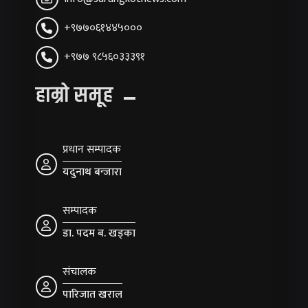
+९७७०६१४४५०००
+९७७ ९८५६०३३३९१
हाम्रो समूह
प्रधान सम्पादक
यदुनाथ बन्जारा
सम्पादक
डा. पदम ब. खड्का
संचालक
पारिजात खराल