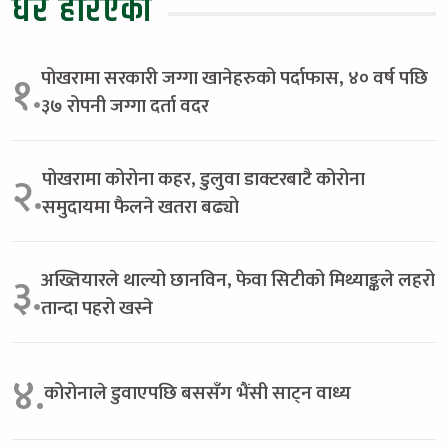
धेरै हेरिएको
पोखरामा सरकारी जग्गा खानेहरुको पर्दाफास, ४० वर्ष पछि
१.
३७ रोपनी जग्गा दर्ता वदर
पोखरामा कोरोना कहर, डुलुवा डाक्टरबाटै कोरोना
२.
समुदायमा फैलने खतरा बढ्यो
अख्तियारले थाल्यो छानविन, फेवा सिटीको मिथ्याङ्कले लहरो
३.
तान्दा पहरो खस्ने
४.
कोरोनाले डुवाएपछि बससँग भैंसी साट्न वाध्य