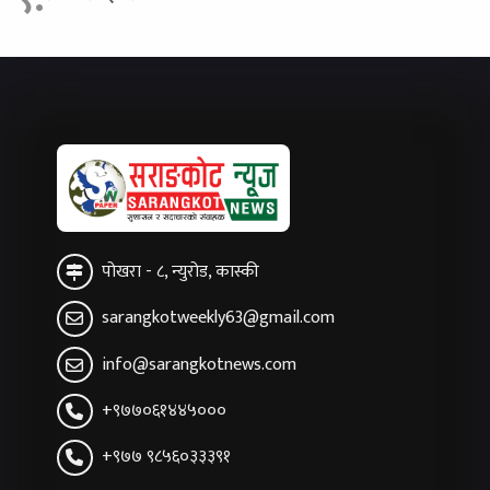
पोखरा - ८, न्युरोड, कास्की
sarangkotweekly63@gmail.com
info@sarangkotnews.com
+९७७०६१४४५०००
+९७७ ९८५६०३३३९१