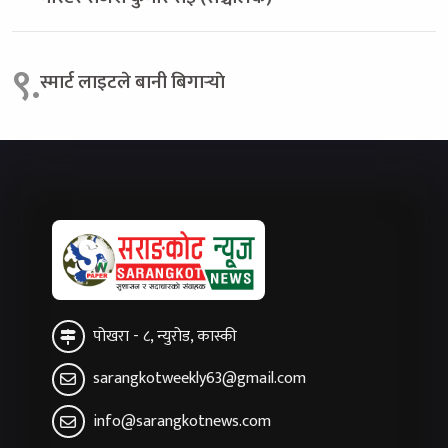
९.
स्मार्ट लाइटले बानी बिगार्‍याे
पोखरा - ८, न्युरोड, कास्की
sarangkotweekly63@gmail.com
info@sarangkotnews.com