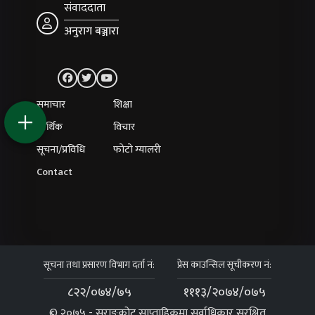
संवाददाता
अनुराग बञ्जारा
समाचार
शिक्षा
आर्थिक
विचार
सूचना/प्रविधि
फोटो ग्यालरी
Contact
सूचना तथा प्रसारण विभाग दर्ता नं:
प्रेस काउन्सिल सूचीकरण नं:
८२२/०७४/७५
१११३/२०७४/०७५
© २०७५ - सराङकोट साप्ताहिकमा सर्वाधिकार सुरक्षित