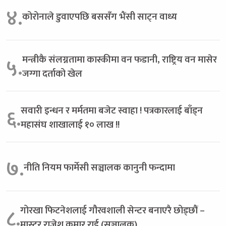
४.
कोरोनाले डुवाएपछि बससँग भैंसी साट्न वाध्य
मन्त्रीकै संलग्नतामा कास्कीमा वन फडानी, राष्ट्रिय वन मासेर
५.
जग्गा दर्ताको खेल
सवारी इन्धन र मर्मतमा बजेट स्वाहा ! पत्रकारलाई बाँड्न
६.
महासंघ शाखालाई १० लाख !!
७.
नीति नियम फार्मेसी सञ्चालक कानुनी फन्दामा
गोरखा फिटनेशलाई गौरवशाली सेन्टर बनाएरै छोड्छौं –
८.
मास्टर राजेश कुमार राई (सञ्चालक)