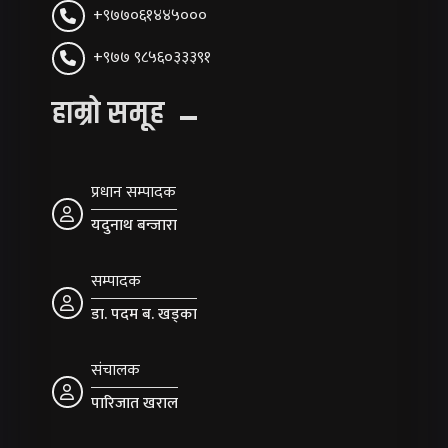
+९७७०६१४४५०००
+९७७ ९८५६०३३३९१
हाम्रो समूह
प्रधान सम्पादक
यदुनाथ बन्जारा
सम्पादक
डा. पदम ब. खड्का
संचालक
पारिजात खराल