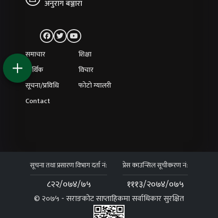
अनुराग बञ्जारा
समाचार
शिक्षा
आर्थिक
विचार
सूचना/प्रविधि
फोटो ग्यालरी
Contact
सूचना तथा प्रसारण विभाग दर्ता नं:
प्रेस काउन्सिल सूचीकरण नं:
८२२/०७४/७५
१११३/२०७४/०७५
© २०७५ - सराङकोट साप्ताहिकमा सर्वाधिकार सुरक्षित