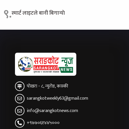
९.
स्मार्ट लाइटले बानी बिगार्‍याे
पोखरा - ८, न्युरोड, कास्की
sarangkotweekly63@gmail.com
info@sarangkotnews.com
+९७७०६१४४५०००