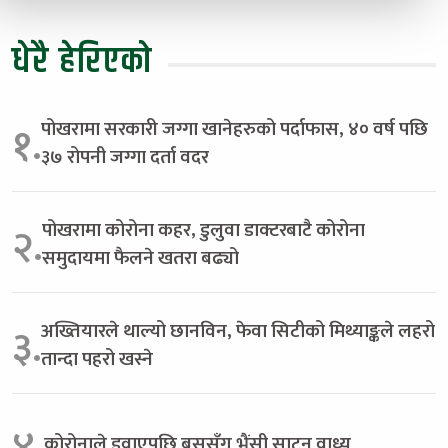
धेरै हेरिएको
पोखरामा सरकारी जग्गा खानेहरुको पर्दाफास, ४० वर्ष पछि
१.
३७ रोपनी जग्गा दर्ता वदर
पोखरामा कोरोना कहर, डुलुवा डाक्टरबाटै कोरोना
२.
समुदायमा फैलने खतरा बढ्यो
अख्तियारले थाल्यो छानविन, फेवा सिटीको मिथ्याङ्कले लहरो
३.
तान्दा पहरो खस्ने
४.
कोरोनाले डुवाएपछि बससँग भैंसी साट्न वाध्य