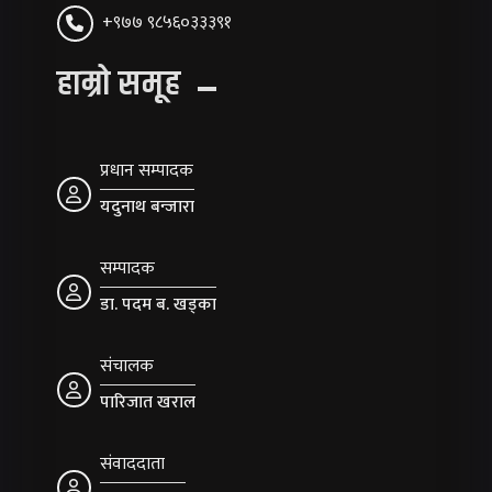
+९७७ ९८५६०३३३९१
हाम्रो समूह
प्रधान सम्पादक
यदुनाथ बन्जारा
सम्पादक
डा. पदम ब. खड्का
संचालक
पारिजात खराल
संवाददाता