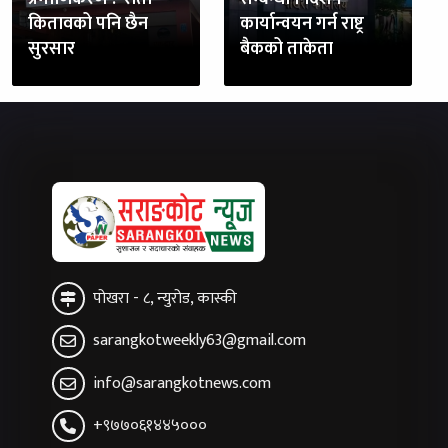
कितावको पनि छैन
कार्यान्वयन गर्न राष्ट्र
सुरसार
बैकको ताकेता
पोखरा - ८, न्युरोड, कास्की
sarangkotweekly63@gmail.com
info@sarangkotnews.com
+९७७०६१४४५०००