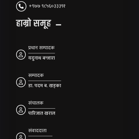
+९७७ ९८५६०३३३९१
हाम्रो समूह
प्रधान सम्पादक
यदुनाथ बन्जारा
सम्पादक
डा. पदम ब. खड्का
संचालक
पारिजात खराल
संवाददाता