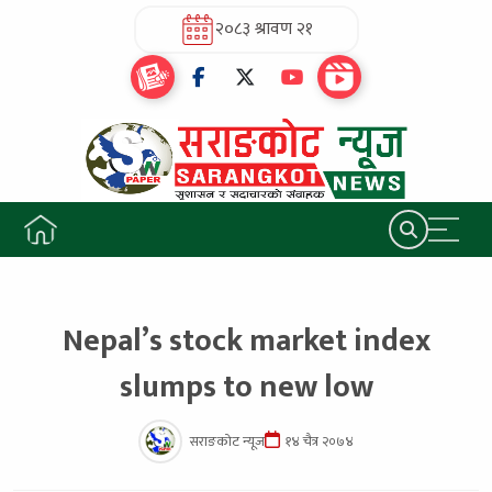
२०८३ श्रावण २१
Nepal’s stock market index
slumps to new low
सराङकोट न्यूज
१४ चैत्र २०७४