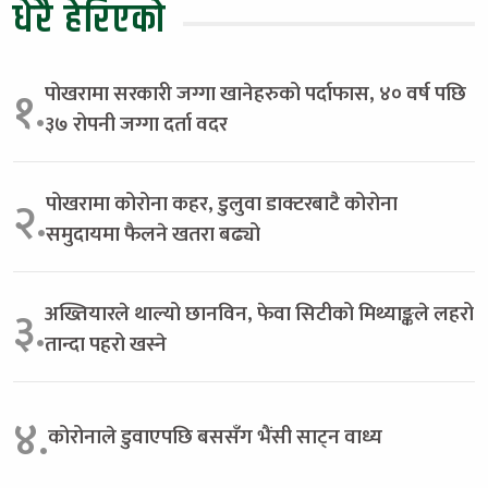
धेरै हेरिएको
पोखरामा सरकारी जग्गा खानेहरुको पर्दाफास, ४० वर्ष पछि
१.
३७ रोपनी जग्गा दर्ता वदर
पोखरामा कोरोना कहर, डुलुवा डाक्टरबाटै कोरोना
२.
समुदायमा फैलने खतरा बढ्यो
अख्तियारले थाल्यो छानविन, फेवा सिटीको मिथ्याङ्कले लहरो
३.
तान्दा पहरो खस्ने
४.
कोरोनाले डुवाएपछि बससँग भैंसी साट्न वाध्य