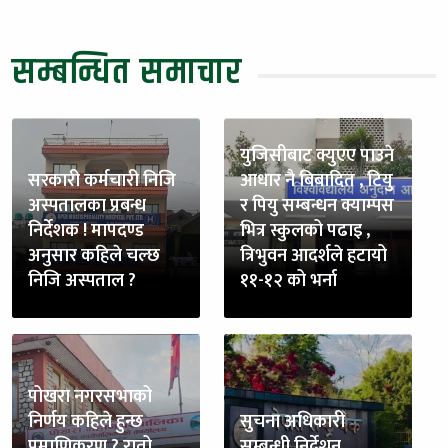
सम्बन्धित समाचार
युजिसीबाट क्युएए पाउने
सरकारी कर्मचारी निजि
आधार नै बिबादित , टियु
अस्पतालका प्रबन्ध
र पियु सम्बन्धन क्याम्पस
निर्देशक ! मापदण्ड
भित्र स्कुलको पढाइ ,
अनुसार कहिले चल्छ
त्रिभुवन आदर्शले हटायो
निजि अस्पताल ?
११-१२ को भर्ना
पोखरा नगरसभाको
निर्णय कहिले हुन्छ
सुचना अधिकारी
प्रमाणिकरण ? रातो
सम्बन्धी निर्देशन