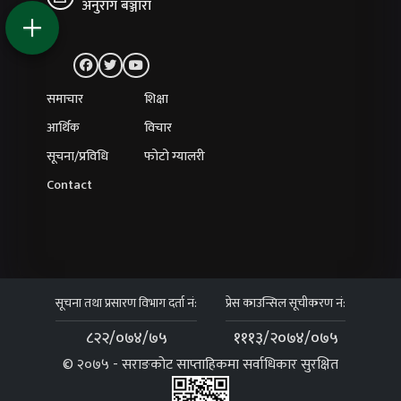
अनुराग बञ्जारा
समाचार
शिक्षा
आर्थिक
विचार
सूचना/प्रविधि
फोटो ग्यालरी
Contact
सूचना तथा प्रसारण विभाग दर्ता नं:
प्रेस काउन्सिल सूचीकरण नं:
८२२/०७४/७५
१११३/२०७४/०७५
© २०७५ - सराङकोट साप्ताहिकमा सर्वाधिकार सुरक्षित