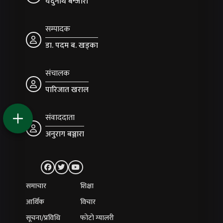
यदुनाथ बन्जारा
सम्पादक
डा. पदम ब. खड्का
संचालक
पारिजात खराल
संवाददाता
अनुराग बञ्जारा
समाचार
शिक्षा
आर्थिक
विचार
सूचना/प्रविधि
फोटो ग्यालरी