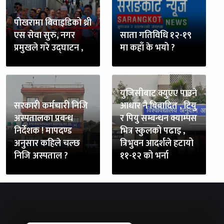
पोखरामा बिवाइडिको थ्री
एस सेवा सुरु, नगर
साता गतिविधि १२-१९
प्रमुखले गरे उद्घाटन ,
मा कहाँ के भयो ?
युजिसीबाट क्युएए पाउने
सरकारी कर्मचारी निजि
आधार नै बिबादित , टियु
अस्पतालका प्रबन्ध
र पियु सम्बन्धन क्याम्पस
निर्देशक ! मापदण्ड
भित्र स्कुलको पढाइ ,
अनुसार कहिले चल्छ
त्रिभुवन आदर्शले हटायो
निजि अस्पताल ?
११-१२ को भर्ना