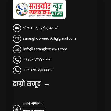
पोखरा - ८, न्युरोड, कास्की
sarangkotweekly63@gmail.com
info@sarangkotnews.com
+९७७०६१४४५०००
+९७७ ९८५६०३३३९१
हाम्रो समूह
प्रधान सम्पादक