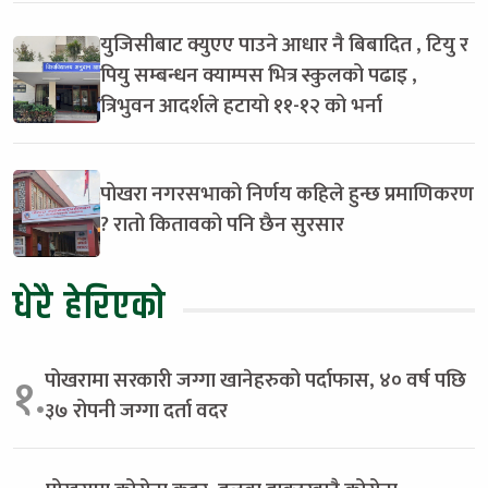
युजिसीबाट क्युएए पाउने आधार नै बिबादित , टियु र
पियु सम्बन्धन क्याम्पस भित्र स्कुलको पढाइ ,
त्रिभुवन आदर्शले हटायो ११-१२ को भर्ना
पोखरा नगरसभाको निर्णय कहिले हुन्छ प्रमाणिकरण
? रातो कितावको पनि छैन सुरसार
धेरै हेरिएको
पोखरामा सरकारी जग्गा खानेहरुको पर्दाफास, ४० वर्ष पछि
१.
३७ रोपनी जग्गा दर्ता वदर