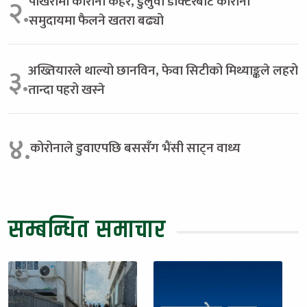
पोखरामा कोरोना कहर, डुलुवा डाक्टरबाटै कोरोना
२.
समुदायमा फैलने खतरा बढ्यो
अख्तियारले थाल्यो छानविन, फेवा सिटीको मिथ्याङ्कले लहरो
३.
तान्दा पहरो खस्ने
४.
कोरोनाले डुवाएपछि बससँग भैंसी साट्न वाध्य
सम्बन्धित समाचार