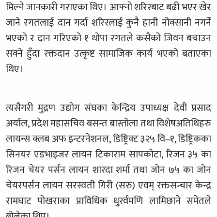
मिल्ने जानकारी गराएका थिए। आफ्नो शरिरबाट बढी भएर खेर
जाने रगत
लाई दान गर्दा शरिरलाई कुनै हानी नोक्सानी नगर्ने
भएको र दान गरिएको १ थोपा रगतले कसैको जिवन बचाउन
सक्ने हुँदा रक्तदान उत्कृष्ट सामाजिक कार्य भएको बताएका
थिए।
त्यसैगरी मुद्रण उद्योग संघका केन्द्रिय उपाध्यक्ष देवी प्रसाद
अर्याल, प्रदेश महासचिव बसन्त बास्तोला तथा विशेषअतिथिहरु
लायन्स क्लब अफ इन्टरनेशनल, डिष्ट्रिक्ट ३२५ वि–१, डिष्ट्रिकका
सिन
यर एडभाइजर लायन टिकाराम सापकोटा, रिजन ३५ का
रिजन चेयर पर्सन लायन शारदा शर्मा तथा जोन ७५ का जोन
चेयरपर्सन लायन सरस्वती गिरी (सरु) एवम् रक्तसन्चार केन्द्र
रामघाट पोखराका प्राविधिक धु्रर्वमणि लामिछाने समेतले
बोलेका थिए।