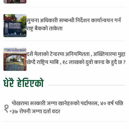
सुचना अधिकारी सम्बन्धी निर्देशन कार्यान्वयन गर्न
राष्ट्र बैकको ताकेता
दशै मेलाको टेन्डरमा अनियमितता , अख्तियारमा मुद्दा
खेप्दै राष्ट्रिय माबि , १८ लाखको दुवो कान्ड के हुदै छ ?
धेरै हेरिएको
पोखरामा सरकारी जग्गा खानेहरुको पर्दाफास, ४० वर्ष पछि
१.
३७ रोपनी जग्गा दर्ता वदर