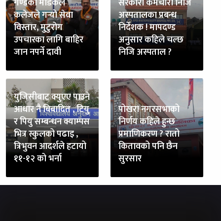
गण्डकी मेडिकल
सरकारी कर्मचारी निजि
कलेजले गर्‍यो सेवा
अस्पतालका प्रबन्ध
विस्तार, मुटुरोग
निर्देशक ! मापदण्ड
उपचारका लागि बाहिर
अनुसार कहिले चल्छ
जान नपर्ने दावी
निजि अस्पताल ?
युजिसीबाट क्युएए पाउने
आधार नै बिबादित , टियु
पोखरा नगरसभाको
र पियु सम्बन्धन क्याम्पस
निर्णय कहिले हुन्छ
भित्र स्कुलको पढाइ ,
प्रमाणिकरण ? रातो
त्रिभुवन आदर्शले हटायो
कितावको पनि छैन
११-१२ को भर्ना
सुरसार