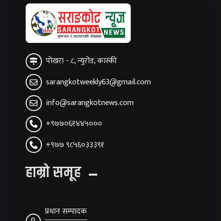
पोखरा - ८, न्युरोड, कास्की
sarangkotweekly63@gmail.com
info@sarangkotnews.com
+९७७०६१४४५०००
+९७७ ९८५६०३३३९१
हाम्रो समूह
प्रधान सम्पादक