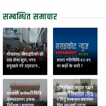
सम्बन्धित समाचार
पोखरामा बिवाइडिको थ्री
एस सेवा सुरु, नगर
साता गतिविधि १२-१९
प्रमुखले गरे उद्घाटन ,
मा कहाँ के भयो ?
युजिसीबाट क्युएए पाउने
सरकारी कर्मचारी निजि
आधार नै बिबादित , टियु
अस्पतालका प्रबन्ध
र पियु सम्बन्धन क्याम्पस
निर्देशक ! मापदण्ड
भित्र स्कुलको पढाइ ,