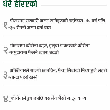
धेरै हेरिएको
पोखरामा सरकारी जग्गा खानेहरुको पर्दाफास, ४० वर्ष पछि
१.
३७ रोपनी जग्गा दर्ता वदर
पोखरामा कोरोना कहर, डुलुवा डाक्टरबाटै कोरोना
२.
समुदायमा फैलने खतरा बढ्यो
अख्तियारले थाल्यो छानविन, फेवा सिटीको मिथ्याङ्कले लहरो
३.
तान्दा पहरो खस्ने
४.
कोरोनाले डुवाएपछि बससँग भैंसी साट्न वाध्य