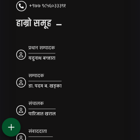
+९७७ ९८५६०३३३९१
हाम्रो समूह
प्रधान सम्पादक
यदुनाथ बन्जारा
सम्पादक
डा. पदम ब. खड्का
संचालक
पारिजात खराल
संवाददाता