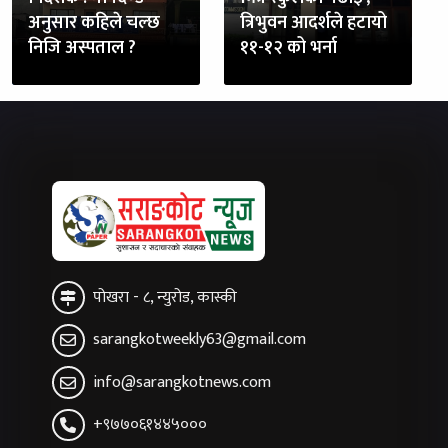
अनुसार कहिले चल्छ
त्रिभुवन आदर्शले हटायो
निजि अस्पताल ?
११-१२ को भर्ना
पोखरा - ८, न्युरोड, कास्की
sarangkotweekly63@gmail.com
info@sarangkotnews.com
+९७७०६१४४५०००