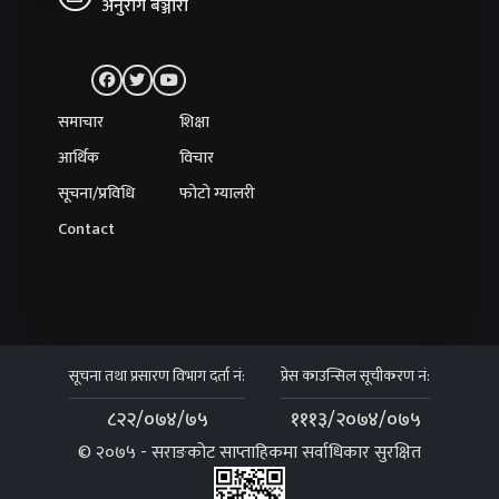
अनुराग बञ्जारा
समाचार
शिक्षा
आर्थिक
विचार
सूचना/प्रविधि
फोटो ग्यालरी
Contact
सूचना तथा प्रसारण विभाग दर्ता नं:
प्रेस काउन्सिल सूचीकरण नं:
८२२/०७४/७५
१११३/२०७४/०७५
© २०७५ - सराङकोट साप्ताहिकमा सर्वाधिकार सुरक्षित