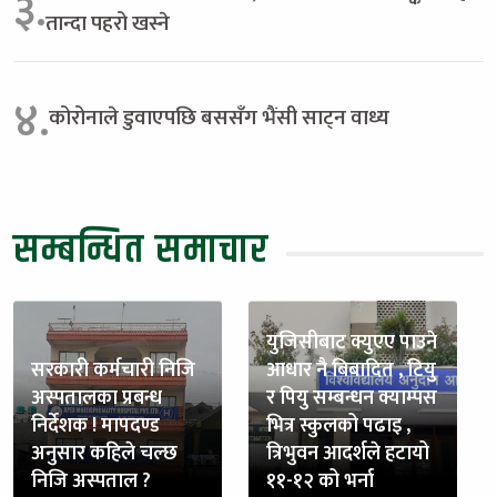
३.
तान्दा पहरो खस्ने
४.
कोरोनाले डुवाएपछि बससँग भैंसी साट्न वाध्य
सम्बन्धित समाचार
युजिसीबाट क्युएए पाउने
सरकारी कर्मचारी निजि
आधार नै बिबादित , टियु
अस्पतालका प्रबन्ध
र पियु सम्बन्धन क्याम्पस
निर्देशक ! मापदण्ड
भित्र स्कुलको पढाइ ,
अनुसार कहिले चल्छ
त्रिभुवन आदर्शले हटायो
निजि अस्पताल ?
११-१२ को भर्ना