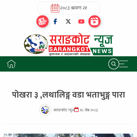
२०८३ श्रावण २१
पोखरा ३ ,लथालिङ्ग वडा भताभुङ्ग पारा
सराङकोट न्यूज
१८ जेष्ठ २०८३