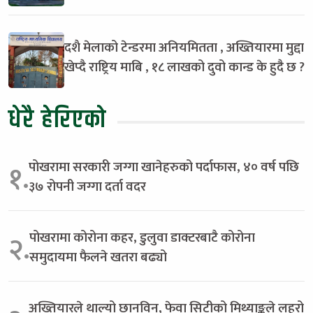
दशै मेलाको टेन्डरमा अनियमितता , अख्तियारमा मुद्दा
खेप्दै राष्ट्रिय माबि , १८ लाखको दुवो कान्ड के हुदै छ ?
धेरै हेरिएको
पोखरामा सरकारी जग्गा खानेहरुको पर्दाफास, ४० वर्ष पछि
१.
३७ रोपनी जग्गा दर्ता वदर
पोखरामा कोरोना कहर, डुलुवा डाक्टरबाटै कोरोना
२.
समुदायमा फैलने खतरा बढ्यो
अख्तियारले थाल्यो छानविन, फेवा सिटीको मिथ्याङ्कले लहरो