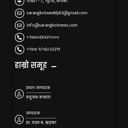
पोखरा - ८, न्युरोड, कास्की
sarangkotweekly63@gmail.com
info@sarangkotnews.com
+९७७०६१४४५०००
+९७७ ९८५६०३३३९१
हाम्रो समूह
प्रधान सम्पादक
यदुनाथ बन्जारा
सम्पादक
डा. पदम ब. खड्का