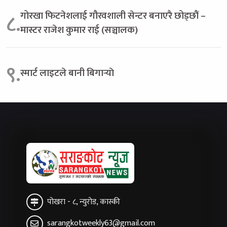
गोरखा फिटनेशलाई गौरवशाली सेन्टर बनाएरै छोड्छौं –
८.
मास्टर राजेश कुमार राई (सञ्चालक)
९.
स्मार्ट लाइटले बानी बिगार्‍याे
पोखरा - ८, न्युरोड, कास्की
sarangkotweekly63@gmail.com