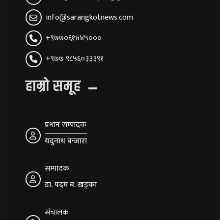
info@sarangkotnews.com
+९७७०६१४४५०००
+९७७ ९८५६०३३३९१
हाम्रो समूह
प्रधान सम्पादक
यदुनाथ बन्जारा
सम्पादक
डा. पदम ब. खड्का
संचालक