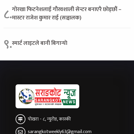
गोरखा फिटनेशलाई गौरवशाली सेन्टर बनाएरै छोड्छौं –
८.
मास्टर राजेश कुमार राई (सञ्चालक)
९.
स्मार्ट लाइटले बानी बिगार्‍याे
पोखरा - ८, न्युरोड, कास्की
sarangkotweekly63@gmail.com