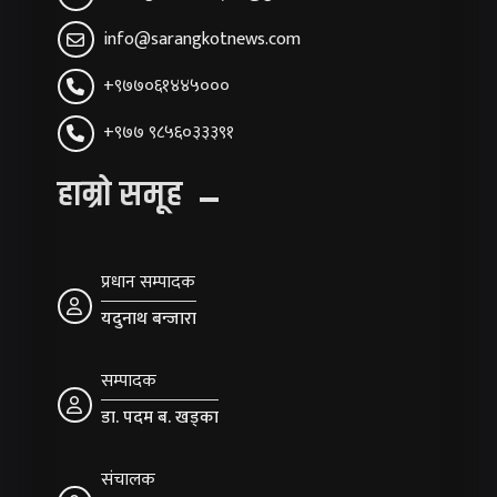
info@sarangkotnews.com
+९७७०६१४४५०००
+९७७ ९८५६०३३३९१
हाम्रो समूह
प्रधान सम्पादक
यदुनाथ बन्जारा
सम्पादक
डा. पदम ब. खड्का
संचालक