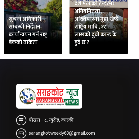
दशै मेलाको टेन्डरमा
अनियमितता ,
सुचना अधिकारी
अख्तियारमा मुद्दा खेप्दै
सम्बन्धी निर्देशन
राष्ट्रिय माबि , १८
कार्यान्वयन गर्न राष्ट्र
लाखको दुवो कान्ड के
बैकको ताकेता
हुदै छ ?
पोखरा - ८, न्युरोड, कास्की
sarangkotweekly63@gmail.com