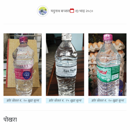
यदुनाथ बन्जारा
१३ भाद्र २०८०
पोखरा