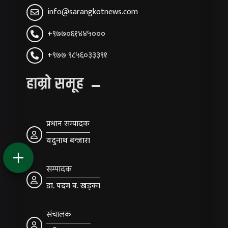
info@sarangkotnews.com
+९७७०६१४४५०००
+९७७ ९८५६०३३३९१
हाम्रो समूह
प्रधान सम्पादक
यदुनाथ बन्जारा
सम्पादक
डा. पदम ब. खड्का
संचालक