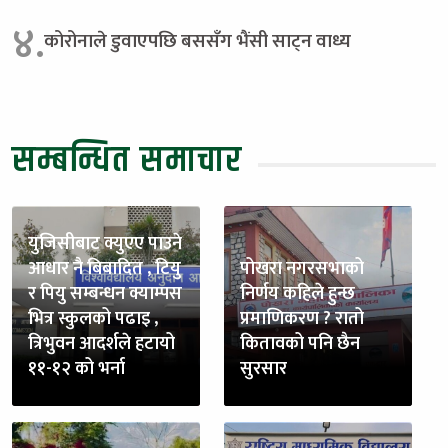
४.
कोरोनाले डुवाएपछि बससँग भैंसी साट्न वाध्य
सम्बन्धित समाचार
युजिसीबाट क्युएए पाउने
आधार नै बिबादित , टियु
पोखरा नगरसभाको
र पियु सम्बन्धन क्याम्पस
निर्णय कहिले हुन्छ
भित्र स्कुलको पढाइ ,
प्रमाणिकरण ? रातो
त्रिभुवन आदर्शले हटायो
कितावको पनि छैन
११-१२ को भर्ना
सुरसार