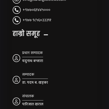
+९७७०६१४४५०००
+९७७ ९८५६०३३३९१
हाम्रो समूह
प्रधान सम्पादक
यदुनाथ बन्जारा
सम्पादक
डा. पदम ब. खड्का
संचालक
पारिजात खराल