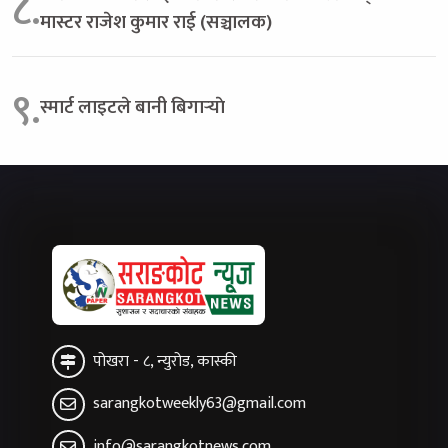
८.
मास्टर राजेश कुमार राई (सञ्चालक)
९.
स्मार्ट लाइटले बानी बिगार्‍याे
पोखरा - ८, न्युरोड, कास्की
sarangkotweekly63@gmail.com
info@sarangkotnews.com