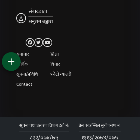
संवाददाता
अनुराग बञ्जारा
समाचार
शिक्षा
आर्थिक
विचार
सूचना/प्रविधि
फोटो ग्यालरी
Contact
सूचना तथा प्रसारण विभाग दर्ता नं:
प्रेस काउन्सिल सूचीकरण नं:
८२२/०७४/७५
१११३/२०७४/०७५