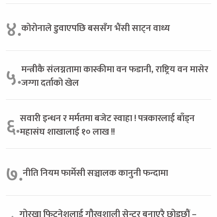
४.
कोरोनाले डुवाएपछि बससँग भैंसी साट्न वाध्य
मन्त्रीकै संलग्नतामा कास्कीमा वन फडानी, राष्ट्रिय वन मासेर
५.
जग्गा दर्ताको खेल
सवारी इन्धन र मर्मतमा बजेट स्वाहा ! पत्रकारलाई बाँड्न
६.
महासंघ शाखालाई १० लाख !!
७.
नीति नियम फार्मेसी सञ्चालक कानुनी फन्दामा
गोरखा फिटनेशलाई गौरवशाली सेन्टर बनाएरै छोड्छौं –