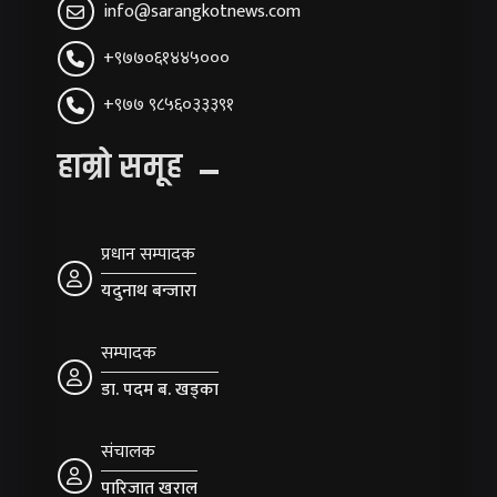
info@sarangkotnews.com
+९७७०६१४४५०००
+९७७ ९८५६०३३३९१
हाम्रो समूह
प्रधान सम्पादक
यदुनाथ बन्जारा
सम्पादक
डा. पदम ब. खड्का
संचालक
पारिजात खराल