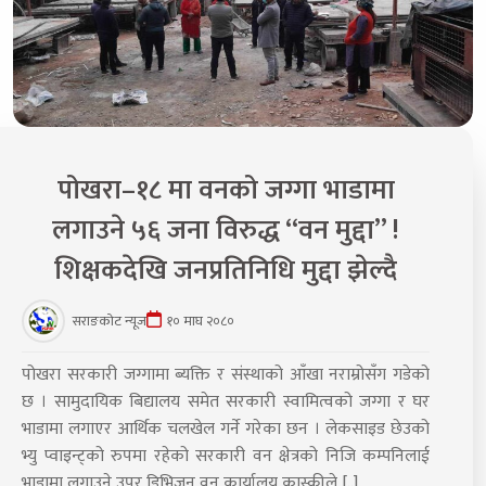
पोखरा–१८ मा वनको जग्गा भाडामा
लगाउने ५६ जना विरुद्ध “वन मुद्दा” !
शिक्षकदेखि जनप्रतिनिधि मुद्दा झेल्दै
सराङकोट न्यूज
१० माघ २०८०
पोखरा सरकारी जग्गामा ब्यक्ति र संस्थाको आँखा नराम्रोसँग गडेको
छ । सामुदायिक बिद्यालय समेत सरकारी स्वामित्वको जग्गा र घर
भाडामा लगाएर आर्थिक चलखेल गर्ने गरेका छन । लेकसाइड छेउको
भ्यु प्वाइन्ट्को रुपमा रहेको सरकारी वन क्षेत्रको निजि कम्पनिलाई
भाडामा लगाउने उपर डिभिजन वन कार्यालय कास्कीले [..]