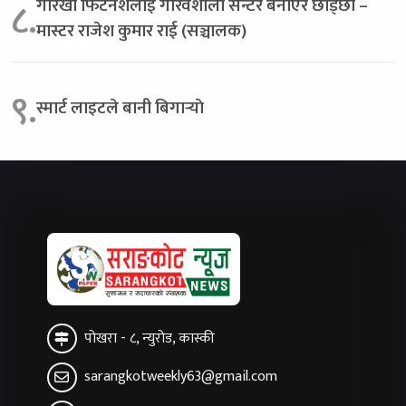
गोरखा फिटनेशलाई गौरवशाली सेन्टर बनाएरै छोड्छौं –
८.
मास्टर राजेश कुमार राई (सञ्चालक)
९.
स्मार्ट लाइटले बानी बिगार्‍याे
पोखरा - ८, न्युरोड, कास्की
sarangkotweekly63@gmail.com