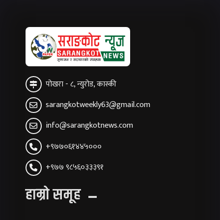
पोखरा - ८, न्युरोड, कास्की
sarangkotweekly63@gmail.com
info@sarangkotnews.com
+९७७०६१४४५०००
+९७७ ९८५६०३३३९१
हाम्रो समूह