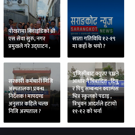
पोखरामा बिवाइडिको थ्री
एस सेवा सुरु, नगर
साता गतिविधि १२-१९
प्रमुखले गरे उद्घाटन ,
मा कहाँ के भयो ?
युजिसीबाट क्युएए पाउने
सरकारी कर्मचारी निजि
आधार नै बिबादित , टियु
अस्पतालका प्रबन्ध
र पियु सम्बन्धन क्याम्पस
निर्देशक ! मापदण्ड
भित्र स्कुलको पढाइ ,
अनुसार कहिले चल्छ
त्रिभुवन आदर्शले हटायो
निजि अस्पताल ?
११-१२ को भर्ना