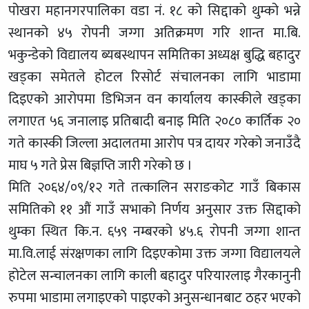
पोखरा महानगरपालिका वडा नं. १८ को सिद्दाको थुम्को भन्ने
स्थानको ४५ रोपनी जग्गा अतिक्रमण गरि शान्त मा.बि.
भकुन्डेको विद्यालय ब्यबस्थापन समितिका अध्यक्ष बुद्धि बहादुर
खड्का समेतले होटल रिसोर्ट संचालनका लागि भाडामा
दिइएको आरोपमा डिभिजन वन कार्यालय कास्कीले खड्का
लगाएत ५६ जनालाइ प्रतिबादी बनाइ मिति २०८० कार्तिक २०
गते कास्की जिल्ला अदालतमा आरोप पत्र दायर गरेको जनाउँदै
माघ ५ गते प्रेस बिज्ञप्ति जारी गरेको छ ।
मिति २०६४/०९/१२ गते तत्कालिन सराङकोट गाउँ बिकास
समितिको ११ औं गाउँ सभाको निर्णय अनुसार उक्त सिद्दाको
थुम्का स्थित कि.न. ६५९ नम्बरको ४५.६ रोपनी जग्गा शान्त
मा.वि.लाई संरक्षणका लागि दिइएकोमा उक्त जग्गा विद्यालयले
होटेल सन्चालनका लागि काली बहादुर परियारलाइ गैरकानुनी
रुपमा भाडामा लगाइएको पाइएको अनुसन्धानबाट ठहर भएको