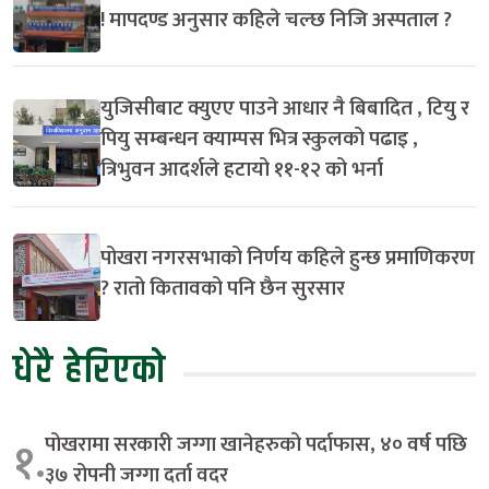
! मापदण्ड अनुसार कहिले चल्छ निजि अस्पताल ?
युजिसीबाट क्युएए पाउने आधार नै बिबादित , टियु र
पियु सम्बन्धन क्याम्पस भित्र स्कुलको पढाइ ,
त्रिभुवन आदर्शले हटायो ११-१२ को भर्ना
पोखरा नगरसभाको निर्णय कहिले हुन्छ प्रमाणिकरण
? रातो कितावको पनि छैन सुरसार
धेरै हेरिएको
पोखरामा सरकारी जग्गा खानेहरुको पर्दाफास, ४० वर्ष पछि
१.
३७ रोपनी जग्गा दर्ता वदर