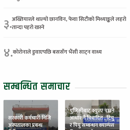
अख्तियारले थाल्यो छानविन, फेवा सिटीको मिथ्याङ्कले लहरो
३.
तान्दा पहरो खस्ने
४.
कोरोनाले डुवाएपछि बससँग भैंसी साट्न वाध्य
सम्बन्धित समाचार
युजिसीबाट क्युएए पाउने
सरकारी कर्मचारी निजि
आधार नै बिबादित , टियु
अस्पतालका प्रबन्ध
र पियु सम्बन्धन क्याम्पस