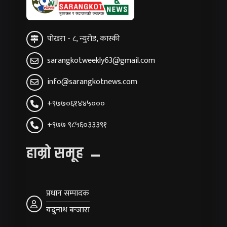
पोखरा - ८, न्युरोड, कास्की
sarangkotweekly63@gmail.com
info@sarangkotnews.com
+९७७०६१४४५०००
+९७७ ९८५६०३३३९१
हाम्रो समूह
प्रधान सम्पादक
यदुनाथ बन्जारा