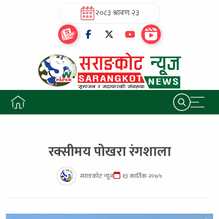
२०८३ श्रावण २३
रक्सीमय पोखरा रंगशाला
सराङकोट न्यूज
१३ कार्तिक २०७५