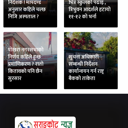
निर्देशक ! मापदण्ड
भित्र स्कुलको पढाइ ,
अनुसार कहिले चल्छ
त्रिभुवन आदर्शले हटायो
निजि अस्पताल ?
११-१२ को भर्ना
पोखरा नगरसभाको
निर्णय कहिले हुन्छ
सुचना अधिकारी
प्रमाणिकरण ? रातो
सम्बन्धी निर्देशन
कितावको पनि छैन
कार्यान्वयन गर्न राष्ट्र
सुरसार
बैकको ताकेता