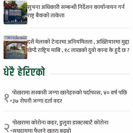
सुचना अधिकारी सम्बन्धी निर्देशन कार्यान्वयन गर्न
राष्ट्र बैकको ताकेता
दशै मेलाको टेन्डरमा अनियमितता , अख्तियारमा मुद्दा
खेप्दै राष्ट्रिय माबि , १८ लाखको दुवो कान्ड के हुदै छ ?
धेरै हेरिएको
पोखरामा सरकारी जग्गा खानेहरुको पर्दाफास, ४० वर्ष पछि
१.
३७ रोपनी जग्गा दर्ता वदर
पोखरामा कोरोना कहर, डुलुवा डाक्टरबाटै कोरोना
२.
समुदायमा फैलने खतरा बढ्यो