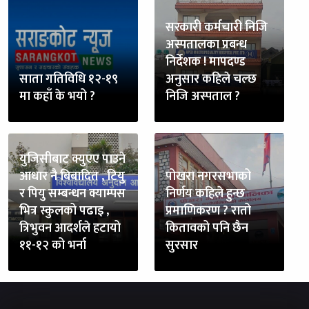
सरकारी कर्मचारी निजि
अस्पतालका प्रबन्ध
निर्देशक ! मापदण्ड
साता गतिविधि १२-१९
अनुसार कहिले चल्छ
मा कहाँ के भयो ?
निजि अस्पताल ?
युजिसीबाट क्युएए पाउने
आधार नै बिबादित , टियु
पोखरा नगरसभाको
र पियु सम्बन्धन क्याम्पस
निर्णय कहिले हुन्छ
भित्र स्कुलको पढाइ ,
प्रमाणिकरण ? रातो
त्रिभुवन आदर्शले हटायो
कितावको पनि छैन
११-१२ को भर्ना
सुरसार