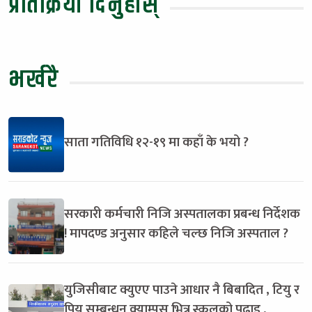
प्रतिक्रिया दिनुहोस्
भर्खरै
साता गतिविधि १२-१९ मा कहाँ के भयो ?
सरकारी कर्मचारी निजि अस्पतालका प्रबन्ध निर्देशक
! मापदण्ड अनुसार कहिले चल्छ निजि अस्पताल ?
युजिसीबाट क्युएए पाउने आधार नै बिबादित , टियु र
पियु सम्बन्धन क्याम्पस भित्र स्कुलको पढाइ ,