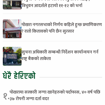
त्रिभुवन आदर्शले हटायो ११-१२ को भर्ना
पोखरा नगरसभाको निर्णय कहिले हुन्छ प्रमाणिकरण
? रातो कितावको पनि छैन सुरसार
सुचना अधिकारी सम्बन्धी निर्देशन कार्यान्वयन गर्न
राष्ट्र बैकको ताकेता
धेरै हेरिएको
पोखरामा सरकारी जग्गा खानेहरुको पर्दाफास, ४० वर्ष पछि
१.
३७ रोपनी जग्गा दर्ता वदर