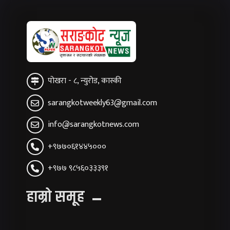
पोखरा - ८, न्युरोड, कास्की
sarangkotweekly63@gmail.com
info@sarangkotnews.com
+९७७०६१४४५०००
+९७७ ९८५६०३३३९१
हाम्रो समूह