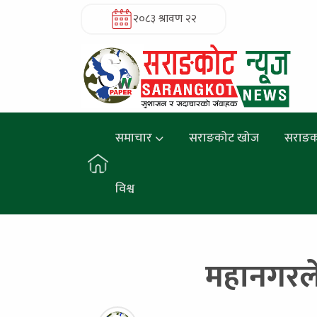
२०८३ श्रावण २२
समाचार
सराङकोट खोज
सराङक
विश्व
महानगरले