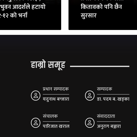
रिभुवन आदर्शले हटायो
कितावको पनि छैन
-१२ को भर्ना
सुरसार
हाम्रो समूह
प्रधान सम्पादक
सम्पादक
यदुनाथ बन्जारा
डा. पदम ब. खड्का
संचालक
संवाददाता
पारिजात खराल
अनुराग बञ्जारा