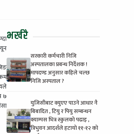
भर्खरै
्दा
यून
सरकारी कर्मचारी निजि
अस्पतालका प्रबन्ध निर्देशक !
जिङ
मापदण्ड अनुसार कहिले चल्छ
रकम
निजि अस्पताल ?
यले
म ७
युजिसीबाट क्युएए पाउने आधार नै
ैसा
बिबादित , टियु र पियु सम्बन्धन
क्याम्पस भित्र स्कुलको पढाइ ,
त्रिभुवन आदर्शले हटायो ११-१२ को