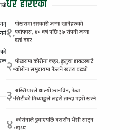
धेरै हेरिएको
्रो
नन्
पोखरामा सरकारी जग्गा खानेहरुको
१.
पर्दाफास, ४० वर्ष पछि ३७ रोपनी जग्गा
र्न
दर्ता वदर
एको
सडक
पोखरामा कोरोना कहर, डुलुवा डाक्टरबाटै
२.
कोरोना समुदायमा फैलने खतरा बढ्यो
अख्तियारले थाल्यो छानविन, फेवा
३.
सिटीको मिथ्याङ्कले लहरो तान्दा पहरो खस्ने
कोरोनाले डुवाएपछि बससँग भैंसी साट्न
४.
वाध्य