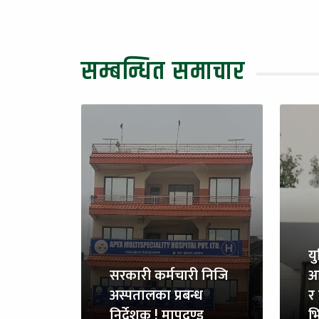
सम्बन्धित समाचार
य
सरकारी कर्मचारी निजि
आ
अस्पतालका प्रबन्ध
र 
निर्देशक ! मापदण्ड
भि