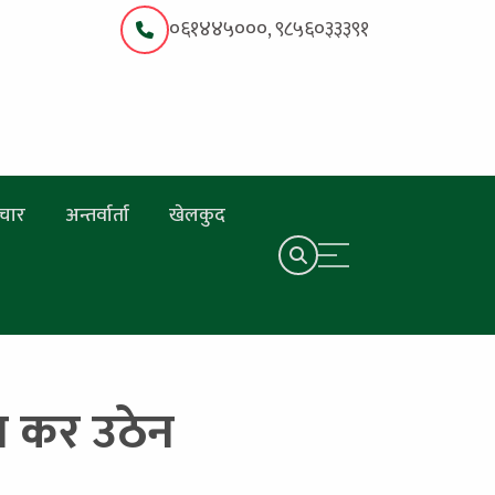
०६१४४५०००, ९८५६०३३३९१
चार
अन्तर्वार्ता
खेलकुद
न कर उठेन