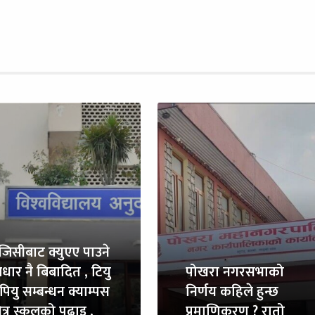
ुजिसीबाट क्युएए पाउने
धार नै बिबादित , टियु
पोखरा नगरसभाको
पियु सम्बन्धन क्याम्पस
निर्णय कहिले हुन्छ
त्र स्कुलको पढाइ ,
प्रमाणिकरण ? रातो