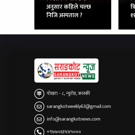
अनुसार कहिले चल्छ
त्
निजि अस्पताल ?
११
पोखरा - ८, न्युरोड, कास्की
sarangkotweekly63@gmail.com
info@sarangkotnews.com
+९७७०६१४४५०००