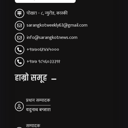
पोखरा - ८, न्युरोड, कास्की
sarangkotweekly63@gmail.com
info@sarangkotnews.com
+९७७०६१४४५०००
+९७७ ९८५६०३३३९१
हाम्रो समूह
प्रधान सम्पादक
यदुनाथ बन्जारा
सम्पादक