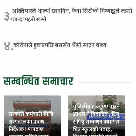
अख्तियारले थाल्यो छानविन, फेवा सिटीको मिथ्याङ्कले लहरो
३.
तान्दा पहरो खस्ने
४.
कोरोनाले डुवाएपछि बससँग भैंसी साट्न वाध्य
सम्बन्धित समाचार
युजिसीबाट क्युएए पाउने
सरकारी कर्मचारी निजि
आधार नै बिबादित , टियु
अस्पतालका प्रबन्ध
र पियु सम्बन्धन क्याम्पस
निर्देशक ! मापदण्ड
भित्र स्कुलको पढाइ ,