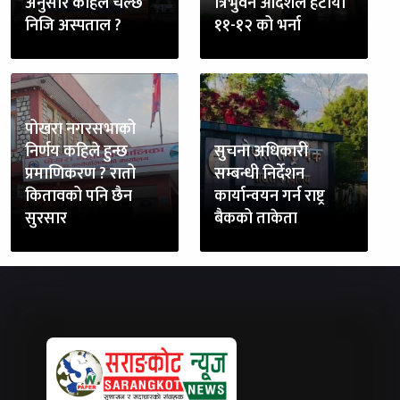
अनुसार कहिले चल्छ
त्रिभुवन आदर्शले हटायो
निजि अस्पताल ?
११-१२ को भर्ना
पोखरा नगरसभाको
निर्णय कहिले हुन्छ
सुचना अधिकारी
प्रमाणिकरण ? रातो
सम्बन्धी निर्देशन
कितावको पनि छैन
कार्यान्वयन गर्न राष्ट्र
सुरसार
बैकको ताकेता