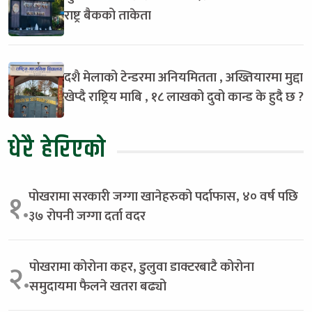
राष्ट्र बैकको ताकेता
दशै मेलाको टेन्डरमा अनियमितता , अख्तियारमा मुद्दा
खेप्दै राष्ट्रिय माबि , १८ लाखको दुवो कान्ड के हुदै छ ?
धेरै हेरिएको
पोखरामा सरकारी जग्गा खानेहरुको पर्दाफास, ४० वर्ष पछि
१.
३७ रोपनी जग्गा दर्ता वदर
पोखरामा कोरोना कहर, डुलुवा डाक्टरबाटै कोरोना
२.
समुदायमा फैलने खतरा बढ्यो