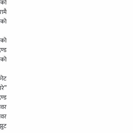
ेको
ामै
एको
एको
ण्ड
नको
कोट
रे”
ण्ड
ावर
ावर
झुट