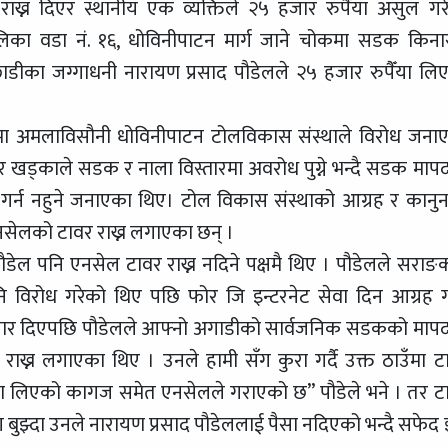
ख्न दिएर स्थानीय एक व्यक्तिले २५ हजार रुपैँया असुल गर
का वडा नं. १६, धोविनीपाटन मार्ग जाने चोकमा सडक किनार
डीका जग्गाधनी नारायण प्रसाद पौडेलले २५ हजार रुपैँया लि
्रममा अमलाविसौनी धोविनीपाटन टोलविकास संस्थाले विरोध जना
र खड्काले सडक र नाला विस्तारमा अवरोध पुग्ने भन्दै सडक मापद
ण गर्न नहुने जनाएका थिए। टोल विकास संस्थाको आग्रह र कानु
एनसेलको टावर राख्न लगाएका छन् ।
पौडेल पनि एनसेल टावर राख्न नदिने पक्षमै थिए । पौडेलले सराङ
नि विरोध गरेको थिए पछि फोर जि इन्टरनेट सेवा दिन आग्रह ग
२५ हजार दिएपछि पौडेलले आफ्नो अगाडीको सार्वजनिक सडकको मापद
ाख्न लगाएका थिए । उनले हामी सँग कुरा गर्दै उक्त ठाउँमा ट
सा लिएको कागज समेत एनसेलले गराएको छ” पौडेले भने । तर ट
ग बुझ्दा उनले नारायण प्रसाद पौडेललाई पैसा नदिएको भन्दै सफेद 