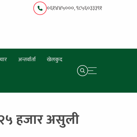
०६१४४५०००, ९८५६०३३३९१
चार
अन्तर्वार्ता
खेलकुद
र २५ हजार असुली