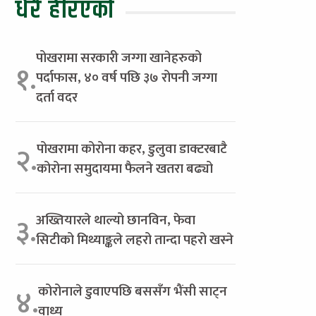
धेरै हेरिएको
पोखरामा सरकारी जग्गा खानेहरुको
१.
पर्दाफास, ४० वर्ष पछि ३७ रोपनी जग्गा
दर्ता वदर
पोखरामा कोरोना कहर, डुलुवा डाक्टरबाटै
२.
कोरोना समुदायमा फैलने खतरा बढ्यो
अख्तियारले थाल्यो छानविन, फेवा
३.
सिटीको मिथ्याङ्कले लहरो तान्दा पहरो खस्ने
कोरोनाले डुवाएपछि बससँग भैंसी साट्न
४.
वाध्य