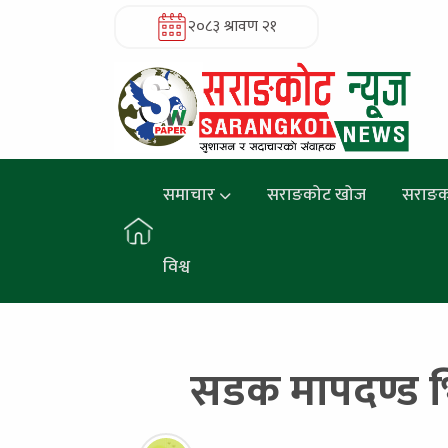
२०८३ श्रावण २१
समाचार
सराङकोट खोज
सराङक
विश्व
सडक मापदण्ड भि