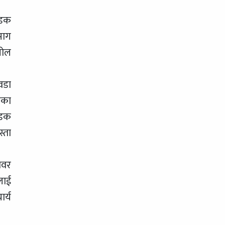
सडक
साग
पोल
वडा
ाका
सडक
्ता
ावर
लाई
र्य