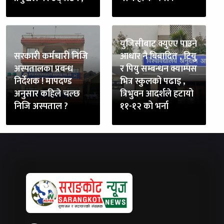
युजिसीबाट क्युएए पाउने
सरकारी कर्मचारी निजि
आधार नै बिबादित , टियु
अस्पतालका प्रबन्ध
र पियु सम्बन्धन क्याम्पस
निर्देशक ! मापदण्ड
भित्र स्कुलको पढाइ ,
अनुसार कहिले चल्छ
त्रिभुवन आदर्शले हटायो
निजि अस्पताल ?
११-१२ को भर्ना