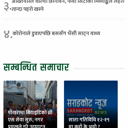
अख्तियारले थाल्यो छानविन, फेवा सिटीको मिथ्याङ्कले लहरो
३.
तान्दा पहरो खस्ने
४.
कोरोनाले डुवाएपछि बससँग भैंसी साट्न वाध्य
सम्बन्धित समाचार
पोखरामा बिवाइडिको थ्री
एस सेवा सुरु, नगर
साता गतिविधि १२-१९
प्रमुखले गरे उद्घाटन ,
मा कहाँ के भयो ?