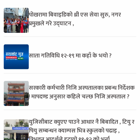
पोखरामा बिवाइडिको थ्री एस सेवा सुरु, नगर
प्रमुखले गरे उद्घाटन ,
साता गतिविधि १२-१९ मा कहाँ के भयो ?
सरकारी कर्मचारी निजि अस्पतालका प्रबन्ध निर्देशक
! मापदण्ड अनुसार कहिले चल्छ निजि अस्पताल ?
युजिसीबाट क्युएए पाउने आधार नै बिबादित , टियु र
पियु सम्बन्धन क्याम्पस भित्र स्कुलको पढाइ ,
त्रिभुवन आदर्शले हटायो ११-१२ को भर्ना