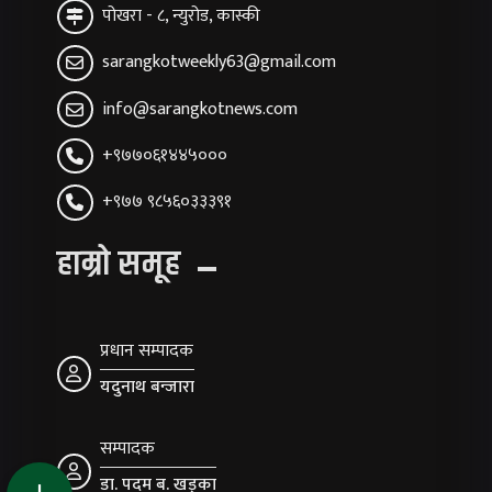
पोखरा - ८, न्युरोड, कास्की
sarangkotweekly63@gmail.com
info@sarangkotnews.com
+९७७०६१४४५०००
+९७७ ९८५६०३३३९१
हाम्रो समूह
प्रधान सम्पादक
यदुनाथ बन्जारा
सम्पादक
डा. पदम ब. खड्का