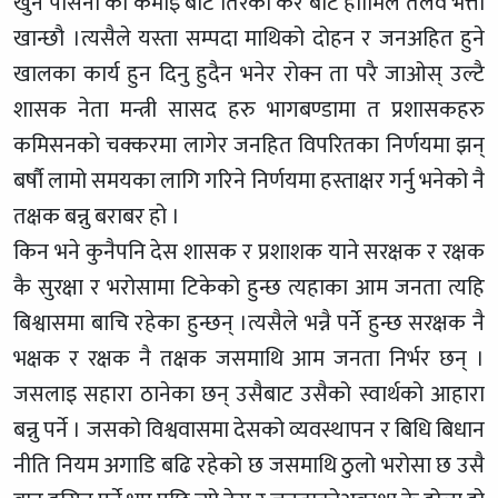
खुन पसिना को कमाइ बाट तिरेको कर बाट हाामिले तलव भत्ता
खान्छौ ।त्यसैले यस्ता सम्पदा माथिको दोहन र जनअहित हुने
खालका कार्य हुन दिनु हुदैन भनेर रोक्न ता परै जाओस् उल्टै
शासक नेता मन्त्री सासद हरु भागबण्डामा त प्रशासकहरु
कमिसनको चक्करमा लागेर जनहित विपरितका निर्णयमा झन्
बर्षौ लामो समयका लागि गरिने निर्णयमा हस्ताक्षर गर्नु भनेको नै
तक्षक बन्नु बराबर हो ।
किन भने कुनैपनि देस शासक र प्रशाशक याने सरक्षक र रक्षक
कै सुरक्षा र भरोसामा टिकेको हुन्छ त्यहाका आम जनता त्यहि
बिश्वासमा बाचि रहेका हुन्छन् ।त्यसैले भन्नै पर्ने हुन्छ सरक्षक नै
भक्षक र रक्षक नै तक्षक जसमाथि आम जनता निर्भर छन् ।
जसलाइ सहारा ठानेका छन् उसैबाट उसैको स्वार्थको आहारा
बन्नु पर्ने । जसको विश्ववासमा देसको व्यवस्थापन र बिधि बिधान
नीति नियम अगाडि बढि रहेको छ जसमाथि ठुलो भरोसा छ उसै