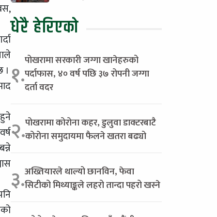
बस,
धेरै हेरिएको
्दा
ाले
पोखरामा सरकारी जग्गा खानेहरुको
१.
छ ।
पर्दाफास, ४० वर्ष पछि ३७ रोपनी जग्गा
माद
दर्ता वदर
ुने
पोखरामा कोरोना कहर, डुलुवा डाक्टरबाटै
२.
र्ष
कोरोना समुदायमा फैलने खतरा बढ्यो
्ने
वास
अख्तियारले थाल्यो छानविन, फेवा
३.
सिटीको मिथ्याङ्कले लहरो तान्दा पहरो खस्ने
पनि
ेको