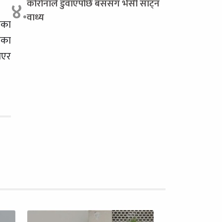
कोरोनाले डुवाएपछि बससँग भैंसी साट्न
४.
वाध्य
ाका
कका
ाएर