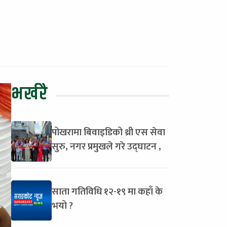
भर्खरै
पोखरामा बिवाइडिको थ्री एस सेवा
सुरु, नगर प्रमुखले गरे उद्घाटन ,
साता गतिविधि १२-१९ मा कहाँ के
भयो ?