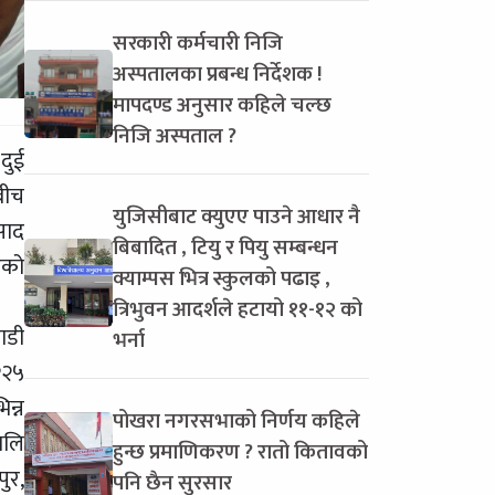
सरकारी कर्मचारी निजि
अस्पतालका प्रबन्ध निर्देशक !
मापदण्ड अनुसार कहिले चल्छ
निजि अस्पताल ?
दुई
बीच
युजिसीबाट क्युएए पाउने आधार नै
साद
बिबादित , टियु र पियु सम्बन्धन
एको
क्याम्पस भित्र स्कुलको पढाइ ,
त्रिभुवन आदर्शले हटायो ११-१२ को
ाडी
भर्ना
२२५
न्न
पोखरा नगरसभाको निर्णय कहिले
ालि
हुन्छ प्रमाणिकरण ? रातो कितावको
ुर,
पनि छैन सुरसार