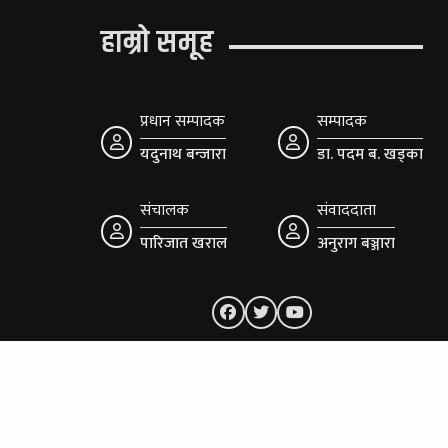
हाम्रो समूह
प्रधान सम्पादक
सम्पादक
यदुनाथ बन्जारा
डा. पदम ब. खड्का
संचालक
संवाददाता
पारिजात खराल
अनुराग बञ्जारा
ं:
© २०७५ - सराङकोट साप्ताहिकमा सर्वाधिकार सुरक्ष