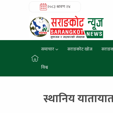
२०८३ श्रावण २४
समाचार
सराङकोट खोज
सराङक
विश्व
स्थानिय यातायात