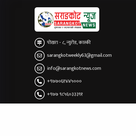
पोखरा - ८, न्युरोड, कास्की
sarangkotweekly63@gmail.com
info@sarangkotnews.com
+९७७०६१४४५०००
+९७७ ९८५६०३३३९१
सूचना तथा प्रसारण विभाग दर्ता नं:
प्रेस काउन्सिल सूचीकरण न