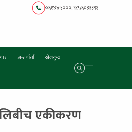
०६१४४५०००, ९८५६०३३३९१
चार
अन्तर्वार्ता
खेलकुद
प्रालिबीच एकीकरण