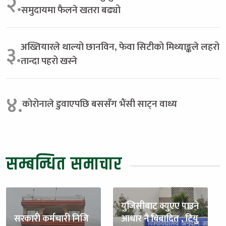
२.
समुदायमा फैलने खतरा बढ्यो
अख्तियारले थाल्यो छानविन, फेवा सिटीको मिथ्याङ्कले लहरो
३.
तान्दा पहरो खस्ने
४.
कोरोनाले डुवाएपछि बससँग भैंसी साट्न वाध्य
सम्बन्धित समाचार
युजिसीबाट क्युएए पाउने
सरकारी कर्मचारी निजि
आधार नै बिबादित , टियु