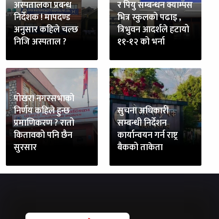
अस्पतालका प्रबन्ध
र पियु सम्बन्धन क्याम्पस
निर्देशक ! मापदण्ड
भित्र स्कुलको पढाइ ,
अनुसार कहिले चल्छ
त्रिभुवन आदर्शले हटायो
निजि अस्पताल ?
११-१२ को भर्ना
पोखरा नगरसभाको
निर्णय कहिले हुन्छ
सुचना अधिकारी
प्रमाणिकरण ? रातो
सम्बन्धी निर्देशन
कितावको पनि छैन
कार्यान्वयन गर्न राष्ट्र
सुरसार
बैकको ताकेता