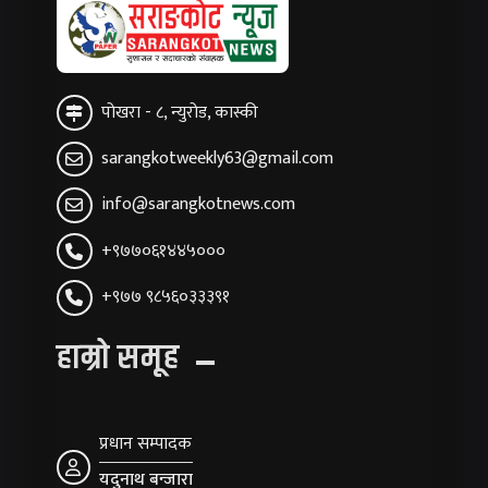
पोखरा - ८, न्युरोड, कास्की
sarangkotweekly63@gmail.com
info@sarangkotnews.com
+९७७०६१४४५०००
+९७७ ९८५६०३३३९१
हाम्रो समूह
प्रधान सम्पादक
यदुनाथ बन्जारा