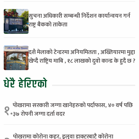
सुचना अधिकारी सम्बन्धी निर्देशन कार्यान्वयन गर्न
राष्ट्र बैकको ताकेता
दशै मेलाको टेन्डरमा अनियमितता , अख्तियारमा मुद्दा
खेप्दै राष्ट्रिय माबि , १८ लाखको दुवो कान्ड के हुदै छ ?
धेरै हेरिएको
पोखरामा सरकारी जग्गा खानेहरुको पर्दाफास, ४० वर्ष पछि
१.
३७ रोपनी जग्गा दर्ता वदर
पोखरामा कोरोना कहर, डुलुवा डाक्टरबाटै कोरोना