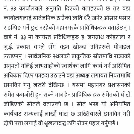
नं. ३३ कार्यालयले अनुमति दिएको वताइएको छ तर वडा
कार्यालयलाई सार्वजनिक ठाउँको त्यति धेरै खनेर ओसार पसार
र डम्पिङ गर्ने छुट नरहेको महानगरकै प्राविधिकहरु वताउँछन् ।
वार्ड नं. ३३ मा कार्यरत प्रविधिकहरु इ. जगन्नाथ कोइराला र
जु.ई. प्रकाश वाग्ले सँग वुझ्न खोज्दा उनिहरुले मोवाइल
उठाएनन् । सार्वजनिक स्थलको प्राकृतिक स्रोतमाथि राज्यको
अनुमती नलिई लाभग्राहीको स्वार्थका लागि कार्य गर्न असिमित
अधिकार दिएर फाइदा उठाउने वडा अध्यक्ष लगायत नियतमाथि
छानविन गर्नु जरुरी देखिन्छ । यसमा महानगर प्रशासनको
समेत कमजोरी हुन सक्ने मात्र हैन प्राविधिक हरु समेतको घाँटी
जोडिएको स्रोतले वताएको छ । स्रोत भन्छ यो अनियमित
कार्यबाट राज्यलाई लाखौं घाटा छ अख्तियारले छानविन गरी
दोषी पत्ता लगाई यो श्रृखंलावद्ध ठगि रोक्न पहल गर्नुपर्छ ।