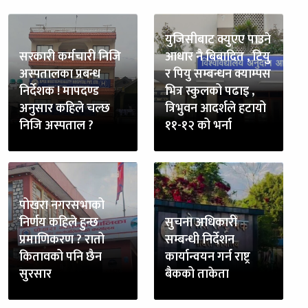
युजिसीबाट क्युएए पाउने
सरकारी कर्मचारी निजि
आधार नै बिबादित , टियु
अस्पतालका प्रबन्ध
र पियु सम्बन्धन क्याम्पस
निर्देशक ! मापदण्ड
भित्र स्कुलको पढाइ ,
अनुसार कहिले चल्छ
त्रिभुवन आदर्शले हटायो
निजि अस्पताल ?
११-१२ को भर्ना
पोखरा नगरसभाको
निर्णय कहिले हुन्छ
सुचना अधिकारी
प्रमाणिकरण ? रातो
सम्बन्धी निर्देशन
कितावको पनि छैन
कार्यान्वयन गर्न राष्ट्र
सुरसार
बैकको ताकेता