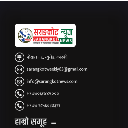
पोखरा - ८, न्युरोड, कास्की
sarangkotweekly63@gmail.com
info@sarangkotnews.com
+९७७०६१४४५०००
+९७७ ९८५६०३३३९१
हाम्रो समूह