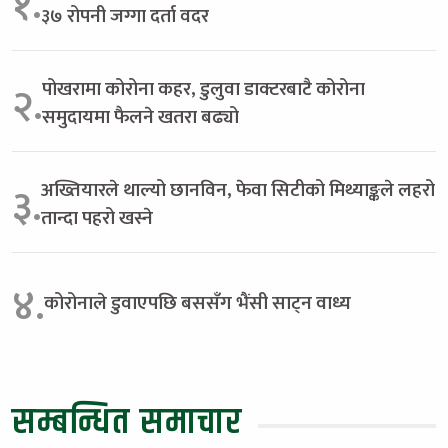
१.
३७ रोपनी जग्गा दर्ता वदर
पोखरामा कोरोना कहर, डुलुवा डाक्टरबाटै कोरोना
२.
समुदायमा फैलने खतरा बढ्यो
अख्तियारले थाल्यो छानविन, फेवा सिटीको मिथ्याङ्कले लहरो
३.
तान्दा पहरो खस्ने
४.
कोरोनाले डुवाएपछि बससँग भैंसी साट्न वाध्य
सम्बन्धित समाचार