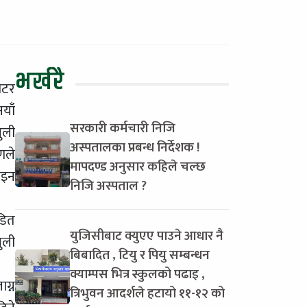
भर्खरै
िटर
याँ
सरकारी कर्मचारी निजि
ुली
अस्पतालका प्रबन्ध निर्देशक !
णले
मापदण्ड अनुसार कहिले चल्छ
ाइन
निजि अस्पताल ?
डित
युजिसीबाट क्युएए पाउने आधार नै
ुली
बिबादित , टियु र पियु सम्बन्धन
क्याम्पस भित्र स्कुलको पढाइ ,
ग्न
त्रिभुवन आदर्शले हटायो ११-१२ को