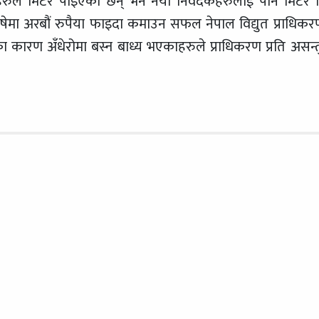
ुले मिटर पाइएका छन् भने नयाँ निवेदकहरुलाई पनि मिटर द
र्षेमा अरबौं रुपैया फाइदा कमाउन सफल नेपाल विद्युत प्राधिकर
ारण अँधेरोमा बस्न बाध्य भएकाहरुले प्राधिकरण प्रति असन्तुष