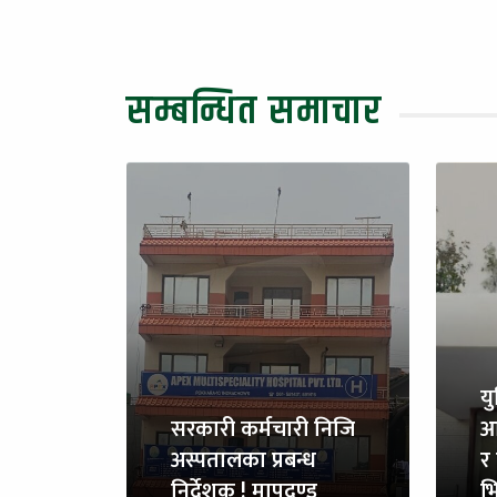
सम्बन्धित समाचार
य
सरकारी कर्मचारी निजि
आ
अस्पतालका प्रबन्ध
र 
निर्देशक ! मापदण्ड
भि