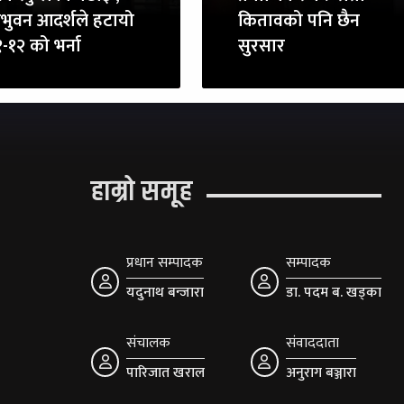
रिभुवन आदर्शले हटायो
कितावको पनि छैन
-१२ को भर्ना
सुरसार
हाम्रो समूह
प्रधान सम्पादक
सम्पादक
यदुनाथ बन्जारा
डा. पदम ब. खड्का
संचालक
संवाददाता
पारिजात खराल
अनुराग बञ्जारा