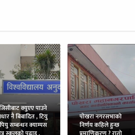
ुजिसीबाट क्युएए पाउने
धार नै बिबादित , टियु
पोखरा नगरसभाको
पियु सम्बन्धन क्याम्पस
निर्णय कहिले हुन्छ
त्र स्कुलको पढाइ ,
प्रमाणिकरण ? रातो