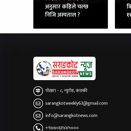
अनुसार कहिले चल्छ
त्
निजि अस्पताल ?
११
पोखरा - ८, न्युरोड, कास्की
sarangkotweekly63@gmail.com
info@sarangkotnews.com
+९७७०६१४४५०००