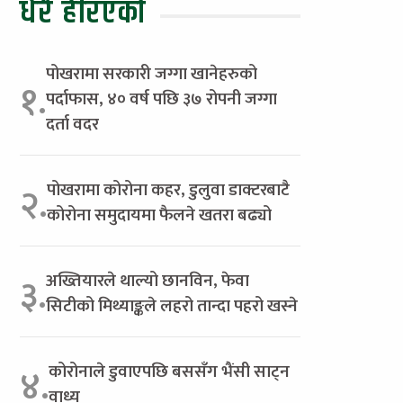
धेरै हेरिएको
पोखरामा सरकारी जग्गा खानेहरुको
१.
पर्दाफास, ४० वर्ष पछि ३७ रोपनी जग्गा
दर्ता वदर
पोखरामा कोरोना कहर, डुलुवा डाक्टरबाटै
२.
कोरोना समुदायमा फैलने खतरा बढ्यो
अख्तियारले थाल्यो छानविन, फेवा
३.
सिटीको मिथ्याङ्कले लहरो तान्दा पहरो खस्ने
कोरोनाले डुवाएपछि बससँग भैंसी साट्न
४.
वाध्य