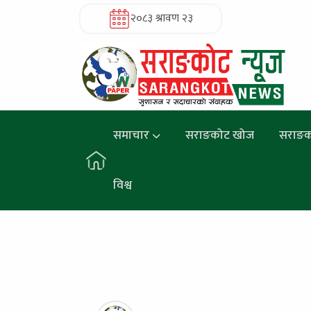
२०८३ श्रावण २३
समाचार
सराङकोट खोज
सराङक
विश्व