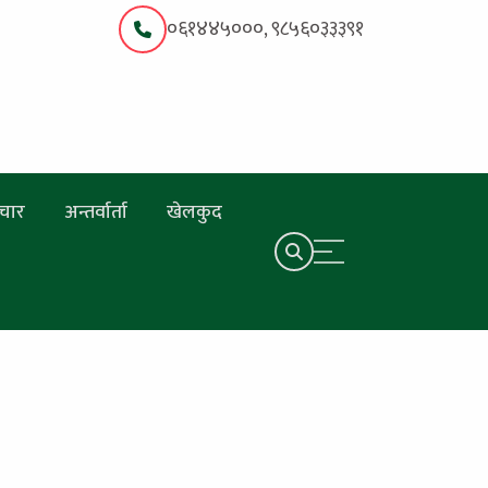
०६१४४५०००, ९८५६०३३३९१
चार
अन्तर्वार्ता
खेलकुद