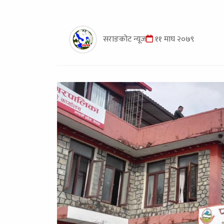
सराङकोट न्यूज
११ माघ २०७९