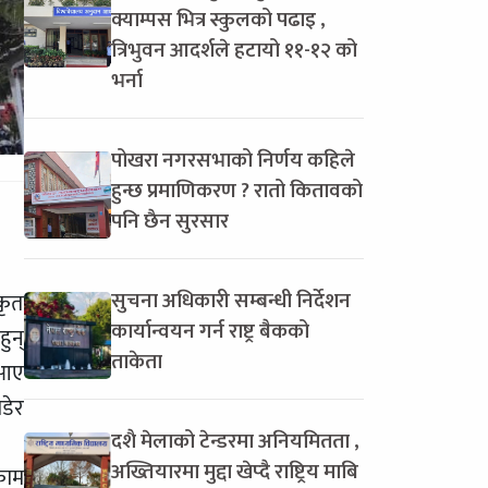
क्याम्पस भित्र स्कुलको पढाइ ,
त्रिभुवन आदर्शले हटायो ११-१२ को
भर्ना
पोखरा नगरसभाको निर्णय कहिले
हुन्छ प्रमाणिकरण ? रातो कितावको
पनि छैन सुरसार
सुचना अधिकारी सम्बन्धी निर्देशन
कृत
कार्यान्वयन गर्न राष्ट्र बैकको
ुन्
ताकेता
 आए
डेर
दशै मेलाको टेन्डरमा अनियमितता ,
अख्तियारमा मुद्दा खेप्दै राष्ट्रिय माबि
काम