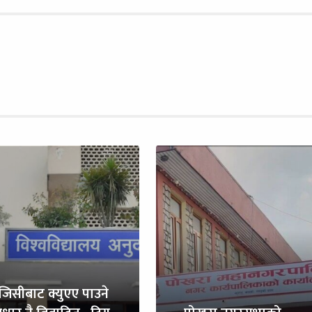
ुजिसीबाट क्युएए पाउने