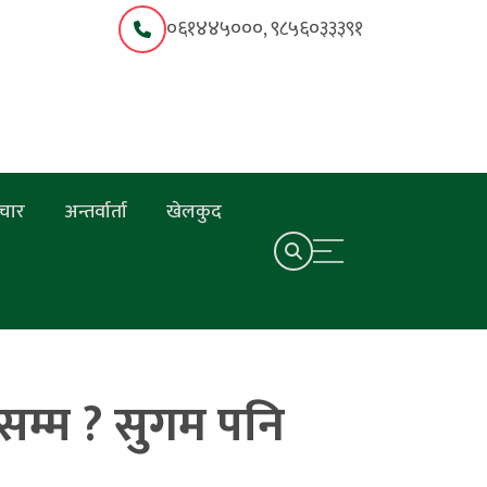
०६१४४५०००, ९८५६०३३३९१
चार
अन्तर्वार्ता
खेलकुद
सम्म ? सुगम पनि