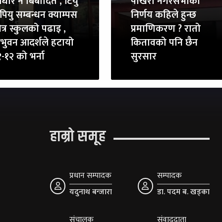
धार नै बिबादित , टियु
पोखरा नगरसभाको
पियु सम्बन्धन क्याम्पस
निर्णय कहिले हुन्छ
त्र स्कुलको पढाइ ,
प्रमाणिकरण ? रातो
रिभुवन आदर्शले हटायो
कितावको पनि छैन
-१२ को भर्ना
सुरसार
हाम्रो समूह
प्रधान सम्पादक
सम्पादक
यदुनाथ बन्जारा
डा. पदम ब. खड्का
संचालक
संवाददाता