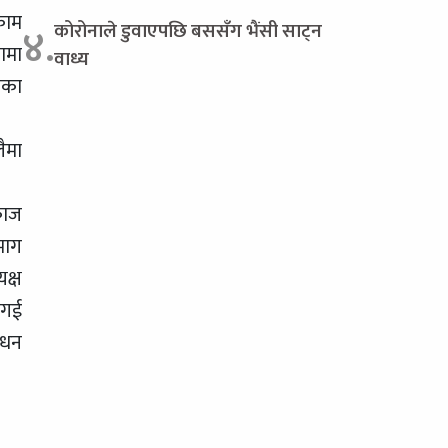
काम
कोरोनाले डुवाएपछि बससँग भैंसी साट्न
४.
ामा
वाध्य
जका
ैमा
काज
माग
क्ष
 गई
ोधन