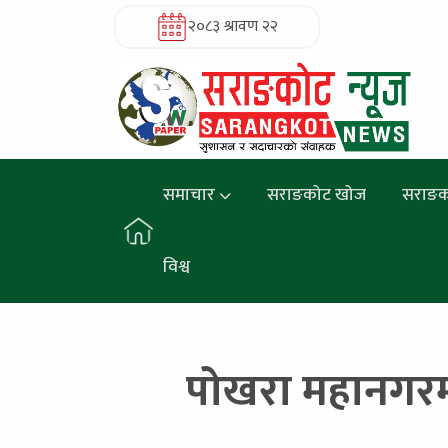
२०८३ श्रावण २२
समाचार
सराङकोट खोज
सराङक
विश्व
पोखरा महानगरमा