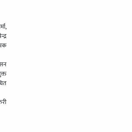
्मा,
द्र
दिपक
ासन
क्त
धित
ुरी