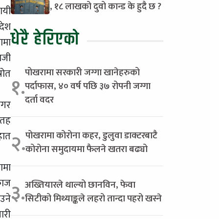
, १८ लाखको दुवो कान्ड के हुदै छ ?
ायी
देश
धेरै हेरिएको
ामा
ाजी
पोखरामा सरकारी जग्गा खानेहरुको
रोत
१.
पर्दाफास, ४० वर्ष पछि ३७ रोपनी जग्गा
दर्ता वदर
नगर
 तह
पोखरामा कोरोना कहर, डुलुवा डाक्टरबाटै
हात
२.
कोरोना समुदायमा फैलने खतरा बढ्यो
ामा
काज
अख्तियारले थाल्यो छानविन, फेवा
३.
उने
सिटीको मिथ्याङ्कले लहरो तान्दा पहरो खस्ने
ारी