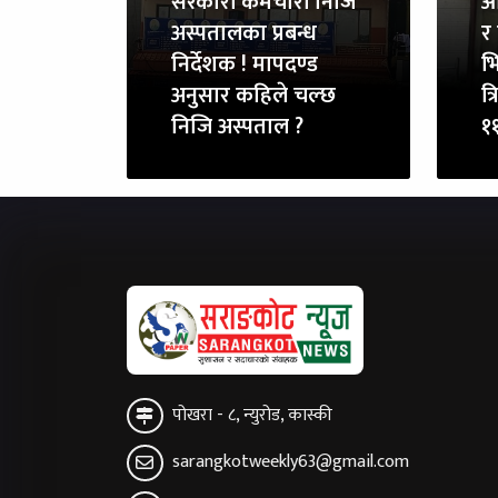
सरकारी कर्मचारी निजि
आ
अस्पतालका प्रबन्ध
र 
निर्देशक ! मापदण्ड
भि
अनुसार कहिले चल्छ
त्
निजि अस्पताल ?
११
पोखरा - ८, न्युरोड, कास्की
sarangkotweekly63@gmail.com