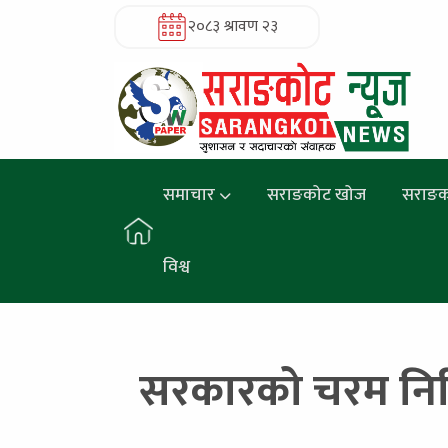
२०८३ श्रावण २३
समाचार
सराङकोट खोज
सराङक
विश्व
सरकारको चरम निरिह