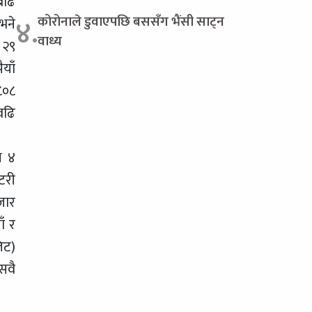
बढि
कोरोनाले डुवाएपछि बससँग भैंसी साट्न
४.
भने
वाध्य
 २९
याँ
८०८
वढि
य ४
टरी
जार
ँ र
िट)
सवै