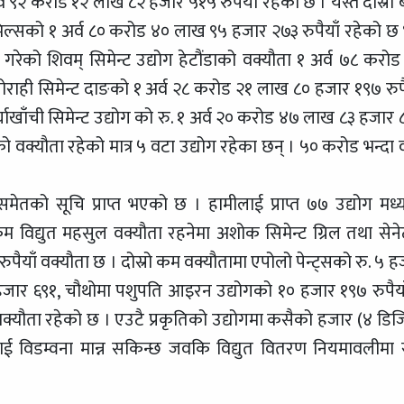
्व ९२ करोड १२ लाख ८२ हजार ५१५ रुपैयाँ रहेको छ । यस्तै दोस्रो 
मिल्सको १ अर्व ८० करोड ४० लाख ९५ हजार २७३ रुपैयाँ रहेको छ 
गरेको शिवम् सिमेन्ट उद्योग हेटौंडाको वक्यौता १ अर्व ७८ करोड
ोराही सिमेन्ट दाङको १ अर्व २८ करोड २१ लाख ८० हजार १९७ रुपै
्घाखाँची सिमेन्ट उद्योग को रु. १ अर्व २० करोड ४७ लाख ८३ हजार 
कको वक्यौता रहेको मात्र ५ वटा उद्योग रहेका छन् । ५० करोड भन्दा 
 समेतको सूचि प्राप्त भएको छ । हामीलाई प्राप्त ७७ उद्योग मध्
म विद्युत महसुल वक्यौता रहनेमा अशोक सिमेन्ट ग्रिल तथा सेने
ुपैयाँ वक्यौता छ । दोस्रो कम वक्यौतामा एपोलो पेन्ट्सको रु. ५ ह
 ५ हजार ६९१, चौथोमा पशुपति आइरन उद्योगको १० हजार १९७ रुपैया
ँ वक्यौता रहेको छ । एउटै प्रकृतिको उद्योगमा कसैको हजार (४ डिज
ाई विडम्वना मान्न सकिन्छ जवकि विद्युत वितरण नियमावलीमा 
।