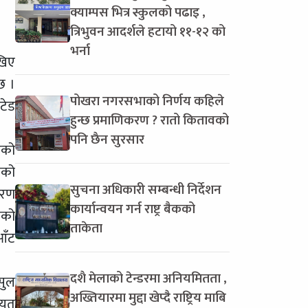
क्याम्पस भित्र स्कुलको पढाइ ,
त्रिभुवन आदर्शले हटायो ११-१२ को
भर्ना
खिए
छ ।
पोखरा नगरसभाको निर्णय कहिले
टेड
हुन्छ प्रमाणिकरण ? रातो कितावको
पनि छैन सुरसार
एको
नको
सुचना अधिकारी सम्बन्धी निर्देशन
वरण
कार्यान्वयन गर्न राष्ट्र बैकको
णको
ताकेता
आँट
दशै मेलाको टेन्डरमा अनियमितता ,
सुल
अख्तियारमा मुद्दा खेप्दै राष्ट्रिय माबि
ियत