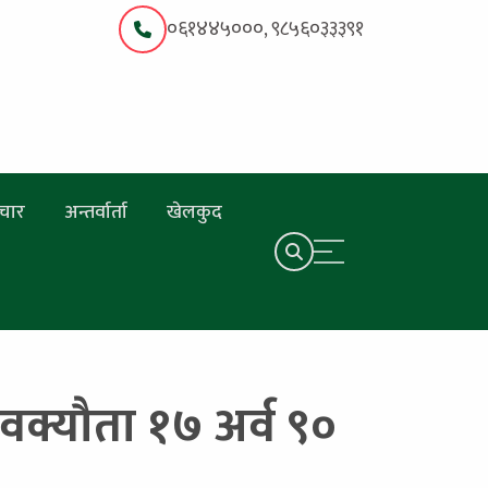
०६१४४५०००, ९८५६०३३३९१
चार
अन्तर्वार्ता
खेलकुद
वक्यौता १७ अर्व ९०