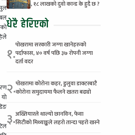
, १८ लाखको दुवो कान्ड के हुदै छ ?
सुल
 बल
धेरै हेरिएको
ेको
िले
पोखरामा सरकारी जग्गा खानेहरुको
१.
पर्दाफास, ४० वर्ष पछि ३७ रोपनी जग्गा
दर्ता वदर
पोखरामा कोरोना कहर, डुलुवा डाक्टरबाटै
२.
वरण
कोरोना समुदायमा फैलने खतरा बढ्यो
 यो
डिङ
अख्तियारले थाल्यो छानविन, फेवा
३.
सिटीको मिथ्याङ्कले लहरो तान्दा पहरो खस्ने
टिल